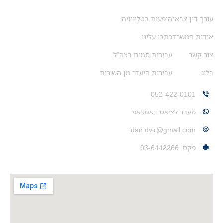
ניווט מהיר
עורך דין צבאי
הופעות בטלוויזיה
אודות המשרד
כתבו עלינו
צור קשר
עבירות סמים בצה”ל
בלוג
עבירות היעדר מן השירות
צרו איתי קשר
052-422-0101
מעבר לצ׳אט וואטצאפ
idan.dvir@gmail.com
פקס: 03-6442266
משרדים