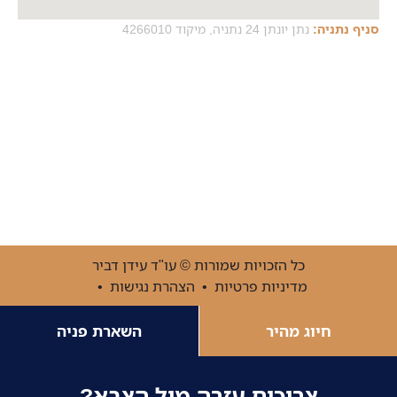
סניף נתניה:
נתן יונתן 24 נתניה, מיקוד 4266010
פוסטים אחרונים
כלא 10 – בסיס הכליאה נווה צדק – כל מה שצריך לדעת!
כל הזכויות שמורות © עו"ד עידן דביר
מדיניות פרטיות
•
הצהרת נגישות
•
חיוג מהיר
השארת פניה
צריכים עזרה מול הצבא?