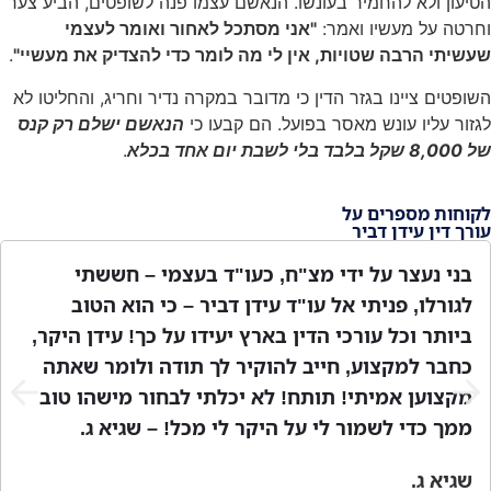
הטיעון ולא להחמיר בעונשו. הנאשם עצמו פנה לשופטים, הביע צער
וחרטה על מעשיו ואמר:
"אני מסתכל לאחור ואומר לעצמי
שעשיתי הרבה שטויות, אין לי מה לומר כדי להצדיק את מעשיי"
.
השופטים ציינו בגזר הדין כי מדובר במקרה נדיר וחריג, והחליטו לא
לגזור עליו עונש מאסר בפועל. הם קבעו כי
הנאשם ישלם רק קנס
של 8,000 שקל בלבד בלי לשבת יום אחד בכלא
.
לקוחות מספרים על
עורך דין עידן דביר
בני נעצר על ידי מצ"ח, כעו"ד בעצמי – חששתי
לגורלו, פניתי אל עו"ד עידן דביר – כי הוא הטוב
ביותר וכל עורכי הדין בארץ יעידו על כך! עידן היקר,
כחבר למקצוע, חייב להוקיר לך תודה ולומר שאתה
מקצוען אמיתי! תותח! לא יכלתי לבחור מישהו טוב
ממך כדי לשמור לי על היקר לי מכל! – שגיא ג.
שגיא ג.