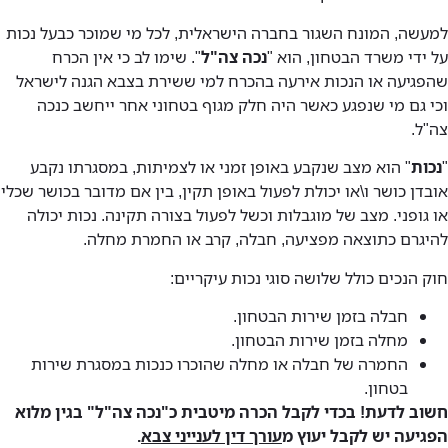
למעשה, המונח השגור בחברה הישראלית, לכל מי שמוכר כבעל נכות
על ידי משרד הבטחון, הוא "
נכה צה"ל
". שימו לב כי אין הכרח
שהפגיעה או הנכות אירעה בהכרח למי ששירת בצבא הגנה לישראל
וכי גם מי שנפגע כאשר היה חלק מגוף בטחוני אחר ייחשב כנכה
צה"ל.
"
נכות
" הוא מצב שנקבע באופן זמני או לצמיתות, במסגרתו נקבע
אובדן כושר ו\או יכולת לפעול באופן תקין, בין אם מדובר בכושר שכלי
או גופני. מצב של מוגבלות וכשל לפעול בצורה תקינה. נכות יכולה
להיגרם כתוצאה מפציעה, חבלה, קרב או החמרת מחלה.
חוק הנכים כולל שלושה סוגי נכות עיקריים:
חבלה בזמן שירות הבטחון.
מחלה בזמן שירות הבטחון.
החמרה של חבלה או מחלה שהוכרו כנכות במסגרת שירות
בטחון.
חשוב לדעת! בכדי לקבל הכרה מיטבית כ"נכה צה"ל" בגין מלוא
הפגיעה יש לקבל יעוץ מ
עורך דין לענייני צבא
.