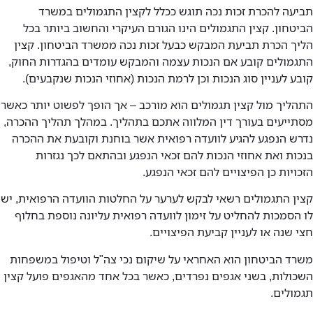
תביעה להכרת זכות נכה תוגש ככלל לקצין התגמולים במשרד
הביטחון. קצין התגמולים הינו הגורם העיקרי והחשוב ביותר בכל
הליך הכרת תביעת המבקש כבעל זכות נכה ממשרד הביטחון. קצין
התגמולים קובע אם הנכות עצמה והמבקש עומדים בהגדרות החוק,
קובע לעניין סוג הנכות וכן לרמת הנכות (אחוזי הנכות שנקבעים).
התהליך מול קצין תגמולים הוא מורכב – אך הופך לפשוט יותר כאשר
מסתייעים בעורך דין המלווה אתכם בתהליך. במהלך תהליך ההכרה,
נדרש הנפגע להגיע לוועדה רפואית אשר בוחנת וקובעת את ההכרה
בנכות ואת אחוזי הנכות להם זכאי הנפגע ובהתאם לכך נגזרות
הזכויות כן הפיצויים להם זכאי הנפגע.
קצין התגמולים רשאי לבקש לערער על החלטות הוועדה הרפואית, יש
לו הסמכות להחליט על זימון לוועדה רפואית עליונה נוספת בחלוף
חצי שנה או לעניין קביעת הפיצויים.
משרד הביטחון הוא האחראי על שיקום נכי צה"ל וטיפול במשפחות
השכולות, בשני אגפים נפרדים, כאשר בכל אחד מהאגפים פועל קצין
תגמולים.