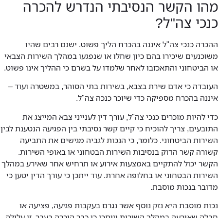
מהו הקשר הנסיבתי הנדרש להכרה
כנכי צה"ל?
ההכרה כנכי צה"ל איננה בהכרח הליך פשוט. ישנם רבים שהיו
משוכנעים שיכירו בהם כיון שחלו או שנפגעו במהלך השירות הצבאי
או הביטחוני והתאכזבו לאחר שלמדו על בשרם כי ההליך אינו פשוט.
העובדה כי אדם שירת בצבא, בשירות בתי הסוהר, במשטרה ועוד –
איננה בהכרח מספיקה כדי שיוכר כנכה צה"ל.
כדי להיות מוכרים כנכי צה"ל, עורך דין לענייני צבא המייצג את
התובעים, צריך להוכיח כי קיים קשר נסיבתי בין הפגיעה הנטענת לבין
השירות הביטחוני. כלומר, כי הנכות לגביה מגישים את התביעה
קשורה קשר הדוק בנסיבות השירות הבטחוני או באופי השירות.
הקשר יכול להתקיים באמצעות אירוע או תרחיש אחר שאירע במהלך
השירות הבטחוני או בחלופה אחרת. עוד ייתכן כי עורך הדין יטען כי
מדובר בנכות מוסבת.
נכות מוסבת היא נזק נוסף אשר נגרם בעקבות פגיעה, פציעה או
חבלה שאירעה במהלך השירות וייתכן כי כבר הוכרה בעבר. זו עלולה