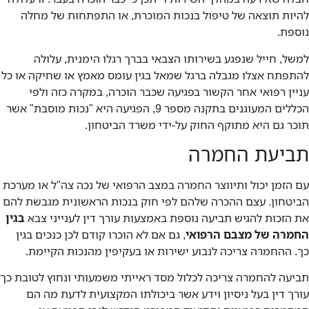
להיות תוצאה של טיפול בנכות המוכרת, או התפתחות של מחלה
נוספת.
למשל, חייל שנפגע בשירותו הצבאי בברך רגלו הימנית, עלולה
להתפתח אצלו מגבלה ברגל שמאל בגין עומס מאמץ או שחיקה או כל
עניין רפואי אחר הקשור בפגיעה שכבר הוכרה, במקרה כזה ולפי
הכללים המעוגנים בתקנה מספר 9, הפגיעה היא "נכות מוסבת" אשר
תוכר גם היא מתוקף החוק על-ידי משרד הביטחון.
תביעת החמרה
עם הזמן יכול ותיווצר החמרה במצב הרפואי של נכה צה"ל או מערכת
הביטחון. עצם ההכרה שלהם לפי חוק בנכות הראשונית מגבשת להם
את הזכות להגיש תביעה נוספת באמצעות עורך דין לענייני צבא
בגין
החמרה של מצבם הרפואי
, גם אם לא הוכרו קודם לכן כנכים בגין
כך. ההחמרה צריכה לנבוע ישירות או בעקיפין מהנכות הקיימת.
תביעה להחמרה צריכה לכלול מסד ראייתי משמעותי ונחוץ לטובת כך
עורך דין בעל ניסיון וידע אשר ביכולתו המקצועית לדעת מה הם