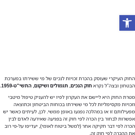
פתח סרגל נגישות
אודות המשרד
תחומי התמחות
הופעות בטלוויזיה
החוק העיקרי שעוסק בהכרת זכויות לנכים של מי ששירתו במערכת
הבטחון ובצה"ל נקרא
חוק הנכים, תגמולים ושיקום, התשי"ט-1959
.
מטרת החוק היא ליישם את העקרון לפיו יש להעניק טיפול מיטבי
וזכויות מקסימליות לכל מי ששירתו בכוחות הביטחון וכתוצאה
מפעילותם זו או במהלכה נפגעו באופן ממשי. לכן, לעיתים כאשר יש
אפשרות לבחור בין הכרה לפי חוק זה בפגיעה שאירעה לאדם לבין
הכרה לפי דבר חקיקה אחר (למשל ביטוח לאומי), יעדיפו על-פי רוב
את ההכרה לפי חוק זה.