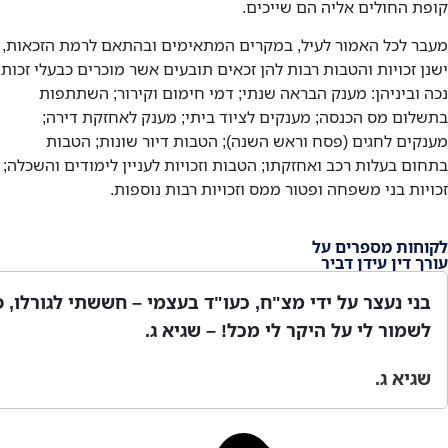
קופת החולים אליה הם שייכים.
מעבר לכל האמור לעיל, במקרים המתאימים ובהתאם לרמת הזכאות,
ישנן זכויות והטבות רבות להן זכאים תובעים אשר מוכרים כבעלי זכות
נכה וביניהן: מענק הבראה שנתי; דמי חימום וקירור; השתתפות
בתשלום מס הכנסה; מענקים לציוד ביתי; מענק לאחזקת דירה;
מענקים לחגים (פסח וראש השנה); הטבות דיור שונות; הטבות
בתחום בעלות רכב ואחזקתו; הטבות וזכויות לעניין לימודים והשכלה;
זכויות בני משפחה ופטור ממס וזכויות רבות נוספות.
לקוחות מספרים על
עורך דין עידן דביר
בני נעצר על ידי מצ"ח, כעו"ד בעצמי – חששתי לגורלו, פ
לשמור לי על היקר לי מכל! – שגיא ג.
שגיא ג.