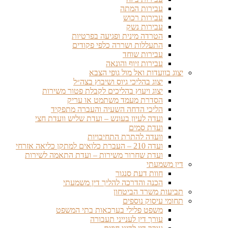
עבירות המתה
עבירות רכוש
עבירות נשק
הטרדה מינית ופגיעה בפרטיות
התעללות ושררה כלפי פקודים
עבירות שוחד
עבירות זיוף והונאה
יצוג בוועדות ואל מול גופי הצבא
יצוג בהליכי גיוס ושיבוץ בצה״ל
יצוג ויעוץ בהליכים לקבלת פטור משירות
הסדרת מעמד משתמט או עריק
הליכי הדחה השעיה והעברה מתפקיד
ועדה לעיון בעונש – ועדת שליש וועדת חצי
ועדת סמים
וועדה להתרת התחיבויות
ועדה 210 – העברת כלואים למתקן כליאה אזרחי
ועדת שחרור משירות – ועדת התאמה לשירות
דין משמעתי
חוות דעת סנגור
הכנה והדרכה להליך דין משמעתי
תביעות משרד הביטחון
תחומי עיסוק נוספים
משפט פלילי בערכאות בתי המשפט
עורך דין לענייני תעבורה