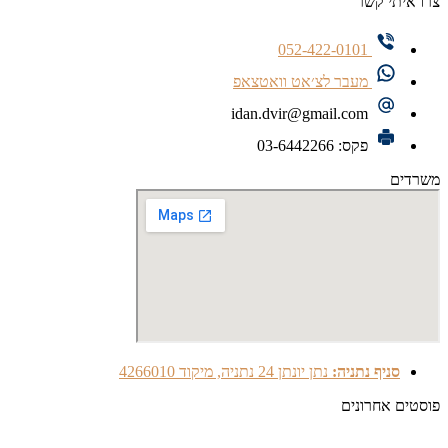
צרו איתי קשר
052-422-0101
מעבר לצ׳אט וואטצאפ
idan.dvir@gmail.com
פקס: 03-6442266
משרדים
סניף נתניה:
נתן יונתן 24 נתניה, מיקוד 4266010
פוסטים אחרונים