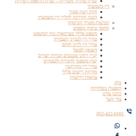
ועדת שחרור משירות – ועדת התאמה לשירות
דין משמעתי
חוות דעת סנגור
הכנה והדרכה להליך דין משמעתי
תביעות משרד הביטחון
תחומי עיסוק נוספים
משפט פלילי בערכאות בתי המשפט
עורך דין לענייני תעבורה
עורך דין לדיני חוזים
הוצאה לפועל
קניין רוחני פטנטים וזכויות יוצרים
יעוץ משפטי לחברות ולעסקים
עורך דין מקרקעין
מחיקת רישום פלילי
צוואות וירושות
בלוג
הופעות בטלוויזיה
כתבו עלינו
צור קשר
052-422-0101