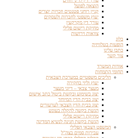
עורך דין לדיני חוזים
הוצאה לפועל
קניין רוחני פטנטים וזכויות יוצרים
יעוץ משפטי לחברות ולעסקים
עורך דין מקרקעין
מחיקת רישום פלילי
צוואות וירושות
בלוג
הופעות בטלוויזיה
כתבו עלינו
צור קשר
אודות המשרד
תחומי התמחות
הליכים משפטיים במערכת הצבאית
יעוץ וליוי בחקירה
מעצר צבאי – דיוני מעצר
יצוג בשימוע ובקשת ביטול כתב אישום
יצוג בבית הדין המיוחד
יצוג בבית הדין הצבאי לערעורים
הגשת בקשה להקלה בעונש
מחיקת רישום פלילי
הגשת בקשת חנינה לנשיא המדינה
המשפט הצבאי הפלילי
עבירות סמים בצה”ל