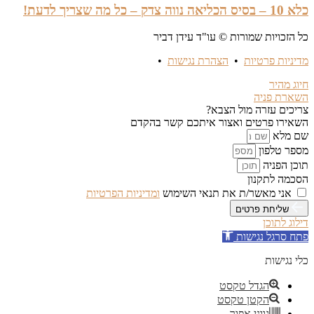
כלא 10 – בסיס הכליאה נווה צדק – כל מה שצריך לדעת!
כל הזכויות שמורות © עו"ד עידן דביר
מדיניות פרטיות
•
הצהרת נגישות
•
חיוג מהיר
השארת פניה
צריכים עזרה מול הצבא?
השאירו פרטים ואצור איתכם קשר בהקדם
שם מלא
מספר טלפון
תוכן הפניה
הסכמה לתקנון
אני מאשר/ת את תנאי השימוש
ומדיניות הפרטיות
שליחת פרטים
דילוג לתוכן
פתח סרגל נגישות
כלי נגישות
הגדל טקסט
הקטן טקסט
גווני אפור