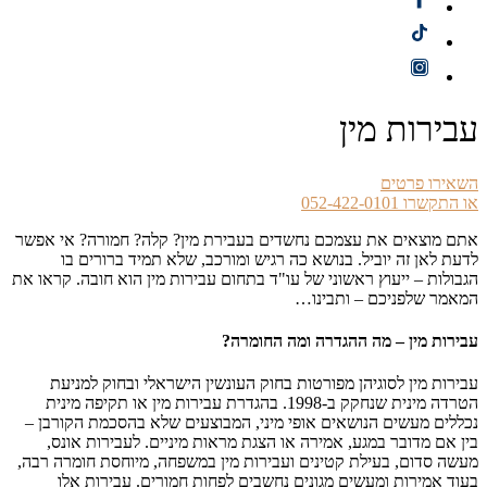
עבירות מין
השאירו פרטים
או התקשרו 052-422-0101
אתם מוצאים את עצמכם נחשדים בעבירת מין? קלה? חמורה? אי אפשר
לדעת לאן זה יוביל. בנושא כה רגיש ומורכב, שלא תמיד ברורים בו
הגבולות – ייעוץ ראשוני של עו"ד בתחום עבירות מין הוא חובה. קראו את
המאמר שלפניכם – ותבינו…
עבירות מין – מה ההגדרה ומה החומרה?
עבירות מין לסוגיהן מפורטות בחוק העונשין הישראלי ובחוק למניעת
הטרדה מינית שנחקק ב-1998. בהגדרת עבירות מין או תקיפה מינית
נכללים מעשים הנושאים אופי מיני, המבוצעים שלא בהסכמת הקורבן –
בין אם מדובר במגע, אמירה או הצגת מראות מיניים. לעבירות אונס,
מעשה סדום, בעילת קטינים ועבירות מין במשפחה, מיוחסת חומרה רבה,
בעוד אמירות ומעשים מגונים נחשבים לפחות חמורים. עבירות אלו