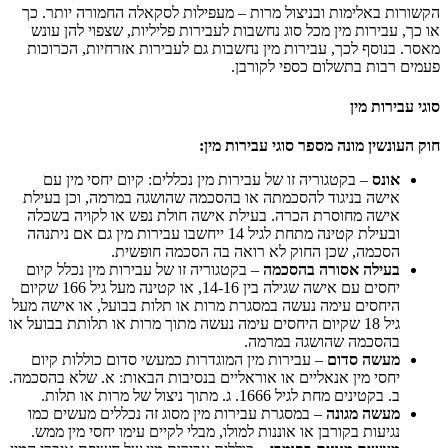
הקשורות באלימות ובניצול מרות – מעפילות לסקאלה החמורה יותר. כך
או כך, עבירות מין מכל סוג נחשבות לעבירות פליליות, שצפוי להן עונש
מאסר. בנוסף לכך, עבירות מין נחשבות גם לעבירות אזרחיות, הכרוכות
פעמים רבות בתשלום כספי לקורבן.
סוגי עבירות מין
חוק העונשין מונה מספר סוגי עבירות מין:
אונס
– בקטגוריה זו של עבירות מין נכללים: קיום יחסי מין עם
אישה בניגוד להסכמתה או בהסכמה שהושגה במרמה, וכן בעילת
אישה מחוסרת הכרה. בעילת אישה חולת נפש או לקויה בשכלה
ובעילת קטינה מתחת לגיל 14 ייחשבו עבירות מין גם אם ניתנהה
הסכמה, שכן החוק לא רואה בה הסכמה חופשית.
בעילה אסורה בהסכמה
– בקטגוריה זו של עבירות מין נכלל קיום
יחסים עם אישה שגילה בין 14-16, או קטינה מעל גיל 166 שקיום
היחסים עימה נעשה במסגרת מרות או תלות בבועל, או אישה מעל
גיל 18 שקיום היחסים עימה נעשה מתוך מרות או תלותת בבועל או
בהסכמה שהושגה במרמה.
מעשה סדום
– עבירות מין המוגדרות כמעשי סדום כוללות קיום
יחסי מין אנאליים או אוראליים בנסיבות הבאות: א. שלא בהסכמה.
ב. בקטינים מחת לגיל 1666. ג. מתוך ניצול של מרות או תלות.
מעשה מגונה
– במסגרת עבירות מין מסוג זה נכללים מעשים כמו
נגיעות בקורבן או אוננות למולו, מבלי לקיים עימו יחסי מין ממש.