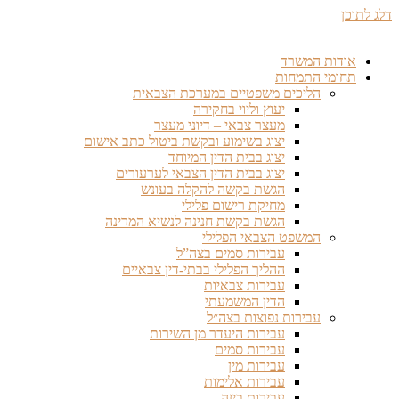
דלג לתוכן
אודות המשרד
תחומי התמחות
הליכים משפטיים במערכת הצבאית
יעוץ וליוי בחקירה
מעצר צבאי – דיוני מעצר
יצוג בשימוע ובקשת ביטול כתב אישום
יצוג בבית הדין המיוחד
יצוג בבית הדין הצבאי לערעורים
הגשת בקשה להקלה בעונש
מחיקת רישום פלילי
הגשת בקשת חנינה לנשיא המדינה
המשפט הצבאי הפלילי
עבירות סמים בצה”ל
ההליך הפלילי בבתי-דין צבאיים
עבירות צבאיות
הדין המשמעתי
עבירות נפוצות בצה״ל
עבירות היעדר מן השירות
עבירות סמים
עבירות מין
עבירות אלימות
עבירות ביזה