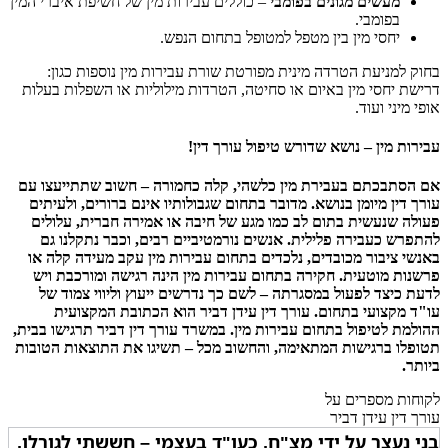
מעשים מגונים בפומבי
– כוללים עבירות מין של חשיפת איברי המין
בפומבי.
יחסי מין בין מטפל למטופל בתחום הנפש.
בחוק למניעת הטרדה מינית מפורטת שורת עבירות מין נוספות כגון:
דרישת יחסי מין באיום או סחיטה, הטרדות מילוליות או השפלות בעלות
אופי מיני ועוד.
עבירות מין – נושא שדורש טיפול עורך דין!
אם הסתבכתם בעבירת מין כלשהי, קלה כחמורה – חשוב שתתייעצו עם
עורך דין מיומן בנושא. מדובר בתחום שגבולותיו אינם ברורים, ולעיתים
פעולה שנעשית בתום לב כמו מגע של חיבה או אמירה חברית, עלולים
להתפרש כעבירה פלילית. אנשים נורמטיביים רבים, וכבר נתקלנו גם
באנשי ציבור מכובדים, נלכדים בתחום עבירות מין עקב מעידה קלה או
פרשנות מוטעית. חקירה בתחום עבירות מין הינה רגישה ומורכבת ויש
לדעת כיצד לפעול במסגרתה – לשם כך נדרשים ייעוץ וליווי צמוד של
עו"ד מקצועי בתחום. עורך דין עידן דביר הוא הכתובת המקצועית
ההולמת לטיפול בתחום עבירות מין. במשרד עורך דין דביר תרגישו בבית,
תטופלו ברגישות המתאימה, והחשוב מכל – תשיגו את התוצאות הטובות
ביותר.
לקוחות מספרים על
עורך דין עידן דביר
בני נעצר על ידי מצ"ח, כעו"ד בעצמי – חששתי לגורלו,