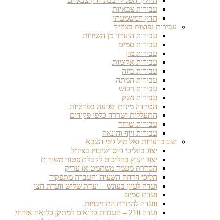
ההליך הפלילי בבתי-דין צבאיים
עבירות צבאיות
הדין המשמעתי
עבירות נפוצות בצה״ל
עבירות היעדר מן השירות
עבירות סמים
עבירות מין
עבירות אלימות
עבירות ביזה
עבירות המתה
עבירות רכוש
עבירות נשק
הטרדה מינית ופגיעה בפרטיות
התעללות ושררה כלפי פקודים
עבירות שוחד
עבירות זיוף והונאה
יצוג בוועדות ואל מול גופי הצבא
יצוג בהליכי גיוס ושיבוץ בצה״ל
יצוג ויעוץ בהליכים לקבלת פטור משירות
הסדרת מעמד משתמט או עריק
הליכי הדחה השעיה והעברה מתפקיד
ועדה לעיון בעונש – ועדת שליש וועדת חצי
ועדת סמים
וועדה להתרת התחיבויות
ועדה 210 – העברת כלואים למתקן כליאה אזרחי