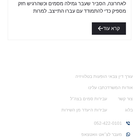
לאחרונה, הסביר שעבר גמילה מסמים וכשהרגיש חזק
מספיק כדי להתמודד עם עברו התייצב. למרות
קרא עוד
ניווט מהיר
עורך דין צבאי
הופעות בטלוויזיה
אודות המשרד
כתבו עלינו
צור קשר
עבירות סמים בצה”ל
בלוג
עבירות היעדר מן השירות
צרו איתי קשר
052-422-0101
מעבר לצ׳אט וואטצאפ