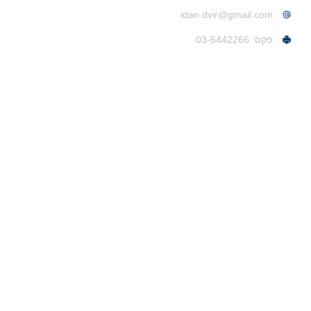
idan.dvir@gmail.com
פקס: 03-6442266
משרדים
סניף נתניה:
נתן יונתן 24 נתניה, מיקוד 4266010
פוסטים אחרונים
כלא 10 – בסיס הכליאה נווה צדק – כל מה שצריך לדעת!