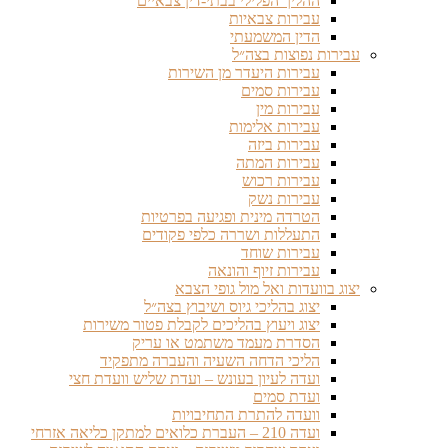
ההליך הפלילי בבתי-דין צבאיים
עבירות צבאיות
הדין המשמעתי
עבירות נפוצות בצה״ל
עבירות היעדר מן השירות
עבירות סמים
עבירות מין
עבירות אלימות
עבירות ביזה
עבירות המתה
עבירות רכוש
עבירות נשק
הטרדה מינית ופגיעה בפרטיות
התעללות ושררה כלפי פקודים
עבירות שוחד
עבירות זיוף והונאה
יצוג בוועדות ואל מול גופי הצבא
יצוג בהליכי גיוס ושיבוץ בצה״ל
יצוג ויעוץ בהליכים לקבלת פטור משירות
הסדרת מעמד משתמט או עריק
הליכי הדחה השעיה והעברה מתפקיד
ועדה לעיון בעונש – ועדת שליש וועדת חצי
ועדת סמים
וועדה להתרת התחיבויות
ועדה 210 – העברת כלואים למתקן כליאה אזרחי