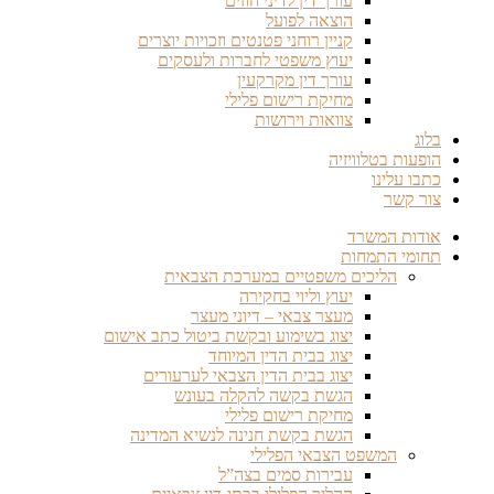
עורך דין לדיני חוזים
הוצאה לפועל
קניין רוחני פטנטים וזכויות יוצרים
יעוץ משפטי לחברות ולעסקים
עורך דין מקרקעין
מחיקת רישום פלילי
צוואות וירושות
בלוג
הופעות בטלוויזיה
כתבו עלינו
צור קשר
אודות המשרד
תחומי התמחות
הליכים משפטיים במערכת הצבאית
יעוץ וליוי בחקירה
מעצר צבאי – דיוני מעצר
יצוג בשימוע ובקשת ביטול כתב אישום
יצוג בבית הדין המיוחד
יצוג בבית הדין הצבאי לערעורים
הגשת בקשה להקלה בעונש
מחיקת רישום פלילי
הגשת בקשת חנינה לנשיא המדינה
המשפט הצבאי הפלילי
עבירות סמים בצה”ל