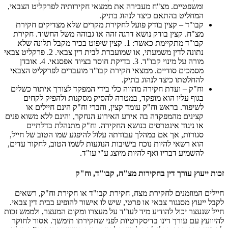
ומשפטיים. מצ"ח מעבירה את ממצאי חקירותיה לפרקליט הצבאי,
המחליט בהתאם כיצד לנהוג בתיק.
קבו"ד – קצין בודק פועל לחקירת מקרים שלא מצדיקים חקירת
מצ"ח. קצין בודק נושא דרגה זהה או גבוהה משל החשוד. חקירת
קבו"ד מתקיימת כאשר: 1. קצין שיפוט בכיר מקבל תלונה שלא
נתונה לדין משמעתי, או שמועברת לבית דין צבאי. 2. פרקליט צבאי
מורה על מינוי קבו"ד. 3. בדיקת חוסר בציוד אפסנאי. 4. אובדן
מסמכים סודיים. ממצאי חקירת קבו"ד מועברים לפרקליט הצבאי
להחלטתו כיצד לנהוג בתיק.
וח"ק – ועדת חקירה מהווה כלי בידי המפקד לצורך איתור כשלים
בגוף עליו הוא מופקד, במטרה להסיק מסקנות ולהפיק לקחים
לשיפור. בראש וח"ק עומד קצין, וחברי וח"ק הינם חיילים או
קצינים מהמפקדה בה אירע האירוע הנחקר, והינם ללא משוא פנים
או ניגוד אינטרסים בנושא החקירה. וח"ק מתנהלת בדלתיים
סגורות, אך אם במהלך עבודתה עלול להיפגע שמו הטוב של חייל,
הוא רשאי להיות נוכח בישיבות הנוגעות לשמו הטוב, לחקור עדים,
להשמיע דבריו ואף להיות מיוצג ע"י עו"ד.
זכות ייעוץ עורך דין בחקירות מצ"ח, קבו"ד, וח"ק
חיילים המוזמנים לחקירת מצח, חקירת קבו"ד או חקירת וח"ק, רשאים
לקבל ייעוץ מסנגור צבאי או פרטי, שיש לו אישור להופיע בבית דין צבאי.
חייל שנעצר יכול להודיע מיד לעו"ד על מעצרו ומקום המעצר, ולממש זכות
להיוועץ עם עורך דינו בדיסקרטיות לפני שחקירתו תימשך. אסור לחוקר