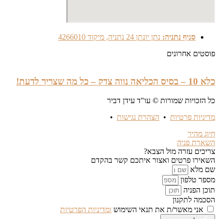
סניף נתניה:
נתן יונתן 24 נתניה, מיקוד 4266010
פוסטים אחרונים
כלא 10 – בסיס הכליאה נווה צדק – כל מה שצריך לדעת!
כל הזכויות שמורות © עו"ד עידן דביר
מדיניות פרטיות
•
הצהרת נגישות
•
חיוג מהיר
השארת פניה
צריכים עזרה מול הצבא?
השאירו פרטים ואצור איתכם קשר בהקדם
שם מלא
מספר טלפון
תוכן הפניה
הסכמה לתקנון
אני מאשר/ת את תנאי השימוש
ומדיניות הפרטיות