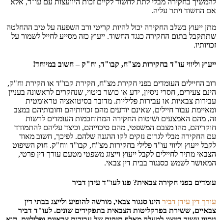
להמשיך בחקירה מבלי לתת לחשוד לקיים זכות היוועצות עם עו"ד, אלא
אם החשוד ויתר עליה.
מתן ייעוץ בשלב החקירה יכול להיות קריטי ורב השפעה על טיב ההחלטה
שתתקבל בתום החקירה כנגד החשוד. ייעוץ כזה מסייע לחייל לשמור על
זכויותיו.
ייעוץ וליווי עו"ד בחקירות מצ"ח, קבו"ד, וח"ק – חשוב במיוחד!
רוב החיילים העומדים בפני חקירת מצ"ח, חקירת קבו"ד או חקירת וח"ק,
הינם צעירים, חסרי ניסיון, ידע או כושר ביטוי, שנחקרים לראשונה בעניין
עבירות צבאיות או עבירות פליליות. מדובר בסיטואציה טראומטית
ומאיימת עבור חיילים, שאינם יודעים מהם זכויותיהם וחובותיהם במצב
זה, מהם האמצעים ושיטות החקירה המתוחכמות העומדים לרשות
חוקריהם, מהו מצבם המשפטי, מהם סיכוייהם, וכיצד עליהם להתמודד
עם החקירה מבלי לגרום נזקים לקו ההגנה שלהם. לפיכך, חשוב מאוד
לקבל ייעוץ וליווי עו"ד פלילי בחקירות מצ"ח, קבו"ד ווח"ק. חוק השיפוט
הצבאי מתיר לחיילים לקבל ייעוץ וייצוג משפטי מטעם עורך דין פרטי,
המאושר לשמש כסנגור בבית דין צבאי.
עומדים בפני חקירה צבאית? פנו לעו"ד עידן דביר
עורך דין עידן דביר
הינו סנגור צבאי, מורשה להופיע ולייצג בבתי דין
צבאיים, ששירת בפרקליטות הצבאית בתפקידים שונים. לעו"ד דביר
ניסיון עשיר בייצוג למעלה מאלף תיקים של עבירות צבאיות ופליליות. הוא