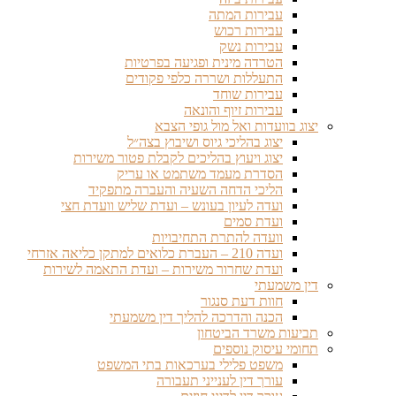
עבירות המתה
עבירות רכוש
עבירות נשק
הטרדה מינית ופגיעה בפרטיות
התעללות ושררה כלפי פקודים
עבירות שוחד
עבירות זיוף והונאה
יצוג בוועדות ואל מול גופי הצבא
יצוג בהליכי גיוס ושיבוץ בצה״ל
יצוג ויעוץ בהליכים לקבלת פטור משירות
הסדרת מעמד משתמט או עריק
הליכי הדחה השעיה והעברה מתפקיד
ועדה לעיון בעונש – ועדת שליש וועדת חצי
ועדת סמים
וועדה להתרת התחיבויות
ועדה 210 – העברת כלואים למתקן כליאה אזרחי
ועדת שחרור משירות – ועדת התאמה לשירות
דין משמעתי
חוות דעת סנגור
הכנה והדרכה להליך דין משמעתי
תביעות משרד הביטחון
תחומי עיסוק נוספים
משפט פלילי בערכאות בתי המשפט
עורך דין לענייני תעבורה