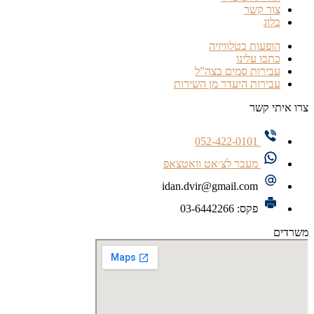
צור קשר
בלוג
הופעות בטלוויזיה
כתבו עלינו
עבירות סמים בצה”ל
עבירות היעדר מן השירות
צרו איתי קשר
052-422-0101
מעבר לצ׳אט וואטצאפ
idan.dvir@gmail.com
פקס: 03-6442266
משרדים