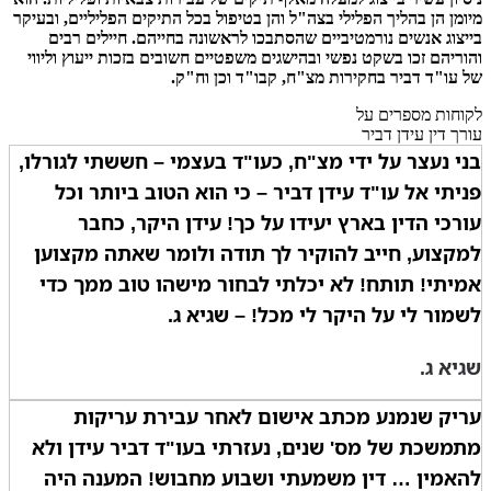
מיומן הן בהליך הפלילי בצה"ל והן בטיפול בכל התיקים הפליליים, ובעיקר
בייצוג אנשים נורמטיביים שהסתבכו לראשונה בחייהם. חיילים רבים
והוריהם זכו בשקט נפשי ובהישגים משפטיים חשובים בזכות ייעוץ וליווי
של עו"ד דביר בחקירות מצ"ח, קבו"ד וכן וח"ק.
לקוחות מספרים על
עורך דין עידן דביר
בני נעצר על ידי מצ"ח, כעו"ד בעצמי – חששתי לגורלו,
פניתי אל עו"ד עידן דביר – כי הוא הטוב ביותר וכל
עורכי הדין בארץ יעידו על כך! עידן היקר, כחבר
למקצוע, חייב להוקיר לך תודה ולומר שאתה מקצוען
אמיתי! תותח! לא יכלתי לבחור מישהו טוב ממך כדי
לשמור לי על היקר לי מכל! – שגיא ג.
שגיא ג.
עריק שנמנע מכתב אישום לאחר עבירת עריקות
מתמשכת של מס' שנים, נעזרתי בעו"ד דביר עידן ולא
להאמין … דין משמעתי ושבוע מחבוש! המענה היה