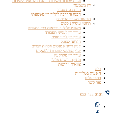
ועדת שחרור משירות – ועדת התאמה לשירות
דין משמעתי
חוות דעת סנגור
הכנה והדרכה להליך דין משמעתי
תביעות משרד הביטחון
תחומי עיסוק נוספים
משפט פלילי בערכאות בתי המשפט
עורך דין לענייני תעבורה
עורך דין לדיני חוזים
הוצאה לפועל
קניין רוחני פטנטים וזכויות יוצרים
יעוץ משפטי לחברות ולעסקים
עורך דין מקרקעין
מחיקת רישום פלילי
צוואות וירושות
בלוג
הופעות בטלוויזיה
כתבו עלינו
צור קשר
052-422-0101