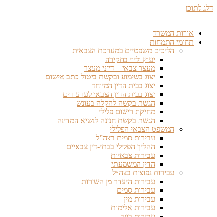
דלג לתוכן
אודות המשרד
תחומי התמחות
הליכים משפטיים במערכת הצבאית
יעוץ וליוי בחקירה
מעצר צבאי – דיוני מעצר
יצוג בשימוע ובקשת ביטול כתב אישום
יצוג בבית הדין המיוחד
יצוג בבית הדין הצבאי לערעורים
הגשת בקשה להקלה בעונש
מחיקת רישום פלילי
הגשת בקשת חנינה לנשיא המדינה
המשפט הצבאי הפלילי
עבירות סמים בצה”ל
ההליך הפלילי בבתי-דין צבאיים
עבירות צבאיות
הדין המשמעתי
עבירות נפוצות בצה״ל
עבירות היעדר מן השירות
עבירות סמים
עבירות מין
עבירות אלימות
עבירות ביזה