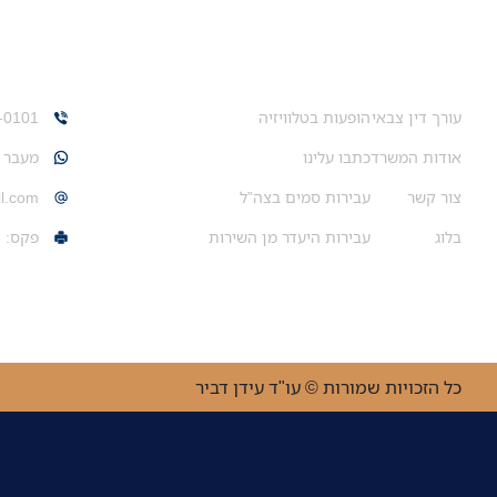
ניווט מהיר
צרו אית
עורך דין צבאי
הופעות בטלוויזיה
-0101
אודות המשרד
כתבו עלינו
מעבר ל
צור קשר
עבירות סמים בצה”ל
il.com
בלוג
עבירות היעדר מן השירות
פקס: 03-6442266
כל הזכויות שמורות © עו"ד עידן דביר