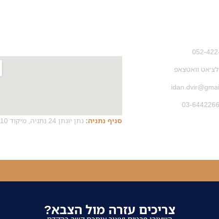
י קשר
משרדים
052-422
צ׳אט וואטצאפ
idan.dvir@gma
סניף נתניה:
נתן יונתן 24 נתניה, מיקוד 4266010
צריכים עזרה מול הצבא?