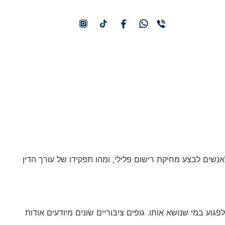
052-422-0101
נשים לבצע מחיקת רישום פלילי, ומהו תפקידו של עורך הדין
רישום פלילי נמחק רק לאחר 17 שנים, ובתקופת קיומו הוא עלול לפגוע במי שנושא אותו. גופים ציבוריים שונים מיודעים אודות