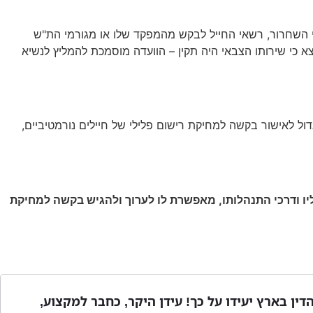
בטרם גיוסו של החיל לצה"ל, ניתנת להגשה בעת שירותו הצבאי של החייל. במהלך 6-3 חודשים לפני השחרור, רשאי החייל לבקש מהמפקד שלו או מגורמי הת"ש
 את עניינו בפני הוועדה הצבאית למחיקת עבר פלילי. היה והחייל עומד בקריטריונים שבהוראת קבע אכ"א 33-03-05, ונמצא כי שירותו הצבאי היה תקין – הוועדה מוסמכת להמליץ לנשיא
גדול לאישור בקשה למחיקת רישום פלילי של חיילים נורמטיביים,
ליו ודרכי התנהלותו, מאפשרת לו לערוך ולהגיש בקשה למחיקת
הדין בארץ יעידו על כך! עידן היקר, כחבר למקצוע,