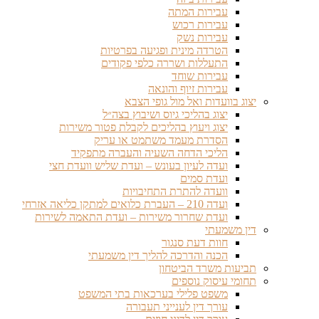
עבירות המתה
עבירות רכוש
עבירות נשק
הטרדה מינית ופגיעה בפרטיות
התעללות ושררה כלפי פקודים
עבירות שוחד
עבירות זיוף והונאה
יצוג בוועדות ואל מול גופי הצבא
יצוג בהליכי גיוס ושיבוץ בצה״ל
יצוג ויעוץ בהליכים לקבלת פטור משירות
הסדרת מעמד משתמט או עריק
הליכי הדחה השעיה והעברה מתפקיד
ועדה לעיון בעונש – ועדת שליש וועדת חצי
ועדת סמים
וועדה להתרת התחיבויות
ועדה 210 – העברת כלואים למתקן כליאה אזרחי
ועדת שחרור משירות – ועדת התאמה לשירות
דין משמעתי
חוות דעת סנגור
הכנה והדרכה להליך דין משמעתי
תביעות משרד הביטחון
תחומי עיסוק נוספים
משפט פלילי בערכאות בתי המשפט
עורך דין לענייני תעבורה