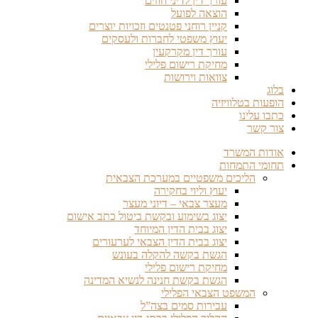
עורך דין לדיני חוזים
הוצאה לפועל
קניין רוחני פטנטים וזכויות יוצרים
יעוץ משפטי לחברות ולעסקים
עורך דין מקרקעין
מחיקת רישום פלילי
צוואות וירושות
בלוג
הופעות בטלוויזיה
כתבו עלינו
צור קשר
אודות המשרד
תחומי התמחות
הליכים משפטיים במערכת הצבאית
יעוץ וליוי בחקירה
מעצר צבאי – דיוני מעצר
יצוג בשימוע ובקשת ביטול כתב אישום
יצוג בבית הדין המיוחד
יצוג בבית הדין הצבאי לערעורים
הגשת בקשה להקלה בעונש
מחיקת רישום פלילי
הגשת בקשת חנינה לנשיא המדינה
המשפט הצבאי הפלילי
עבירות סמים בצה”ל