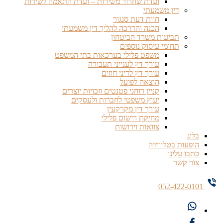
ועדת שחרור משירות – ועדת התאמה לשירות
דין משמעתי
חוות דעת סנגור
הכנה והדרכה להליך דין משמעתי
תביעות משרד הביטחון
תחומי עיסוק נוספים
משפט פלילי בערכאות בתי המשפט
עורך דין לענייני תעבורה
עורך דין לדיני חוזים
הוצאה לפועל
קניין רוחני פטנטים וזכויות יוצרים
יעוץ משפטי לחברות ולעסקים
עורך דין מקרקעין
מחיקת רישום פלילי
צוואות וירושות
בלוג
הופעות בטלוויזיה
כתבו עלינו
צור קשר
052-422-0101