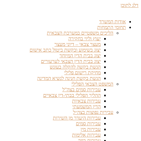
דלג לתוכן
אודות המשרד
תחומי התמחות
הליכים משפטיים במערכת הצבאית
יעוץ וליוי בחקירה
מעצר צבאי – דיוני מעצר
יצוג בשימוע ובקשת ביטול כתב אישום
יצוג בבית הדין המיוחד
יצוג בבית הדין הצבאי לערעורים
הגשת בקשה להקלה בעונש
מחיקת רישום פלילי
הגשת בקשת חנינה לנשיא המדינה
המשפט הצבאי הפלילי
עבירות סמים בצה”ל
ההליך הפלילי בבתי-דין צבאיים
עבירות צבאיות
הדין המשמעתי
עבירות נפוצות בצה״ל
עבירות היעדר מן השירות
עבירות סמים
עבירות מין
עבירות אלימות
עבירות ביזה