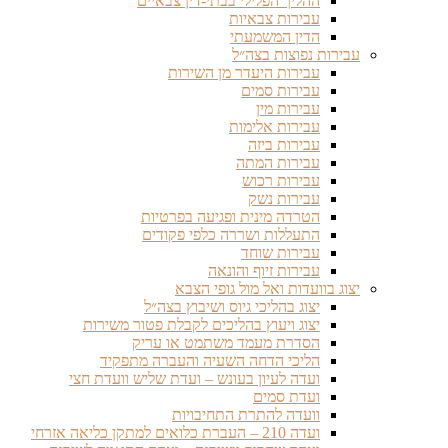
ההליך הפלילי בבתי-דין צבאיים
עבירות צבאיות
הדין המשמעתי
עבירות נפוצות בצה״ל
עבירות היעדר מן השירות
עבירות סמים
עבירות מין
עבירות אלימות
עבירות ביזה
עבירות המתה
עבירות רכוש
עבירות נשק
הטרדה מינית ופגיעה בפרטיות
התעללות ושררה כלפי פקודים
עבירות שוחד
עבירות זיוף והונאה
יצוג בוועדות ואל מול גופי הצבא
יצוג בהליכי גיוס ושיבוץ בצה״ל
יצוג ויעוץ בהליכים לקבלת פטור משירות
הסדרת מעמד משתמט או עריק
הליכי הדחה השעיה והעברה מתפקיד
ועדה לעיון בעונש – ועדת שליש וועדת חצי
ועדת סמים
וועדה להתרת התחיבויות
ועדה 210 – העברת כלואים למתקן כליאה אזרחי