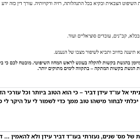
יפוט הצבאית ובקיא בכל התנהלותה, רזיה ודקויותיה. עורך דין כזה ידע כ
כלא, קב"נים, עובדים סוציאליים ועוד.
 תיענה בחיוב ותביא לשיפור מצבו של הנענש.
ים, מיומן בהגשת בקשות להקלה בעונש לראש המחוז השיפוטי. מובטח לכם כי
ת הגשת בקשות המתקה – בתקווה לימים מתוקים יותר.
תי אל עו"ד עידן דביר – כי הוא הטוב ביותר וכל עורכי הד
כלתי לבחור מישהו טוב ממך כדי לשמור לי על היקר לי מכ
 מס' שנים, נעזרתי בעו"ד דביר עידן ולא להאמין … די