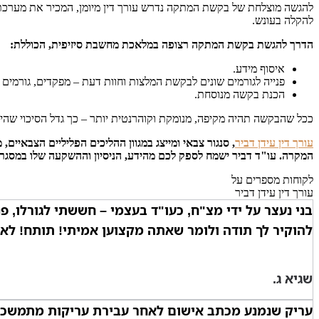
להגשה מוצלחת של בקשת המתקה נדרש עורך דין מיומן, המכיר את מערכת הש
להקלה בעונש.
הדרך להגשת בקשת המתקה רצופה במלאכת מחשבת סיזיפית, הכוללת:
איסוף מידע.
פנייה לגורמים שונים לבקשת המלצות וחוות דעת – מפקדים, גורמים ב
הכנת בקשה מנוסחת.
ככל שהבקשה תהיה מקיפה, מנומקת וקוהרנטית יותר – כך גדל הסיכוי שהיא
עורך דין עידן דביר
, סנגור צבאי ומייצג במגוון ההליכים הפליליים הצבאי
המקרה. עו"ד דביר ישמח לספק לכם מהידע, הניסיון וההשקעה שלו במסגר
לקוחות מספרים על
עורך דין עידן דביר
בני נעצר על ידי מצ"ח, כעו"ד בעצמי – חששתי לגורלו, פני
להוקיר לך תודה ולומר שאתה מקצוען אמיתי! תותח! לא י
שגיא ג.
עריק שנמנע מכתב אישום לאחר עבירת עריקות מתמשכת של