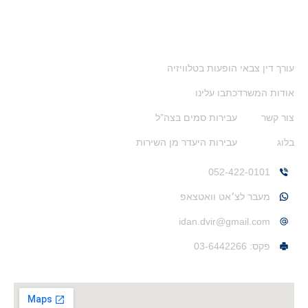
ניווט מהיר
עורך דין צבאי
הופעות בטלוויזיה
אודות המשרד
כתבו עלינו
צור קשר
עבירות סמים בצה”ל
בלוג
עבירות היעדר מן השירות
צרו איתי קשר
052-422-0101
מעבר לצ׳אט וואטצאפ
idan.dvir@gmail.com
פקס: 03-6442266
משרדים