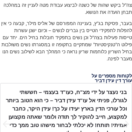
צה"ל ביקש שהות של כשנה לביצוע עבודת מטה לעניין זה במהלכה
תבחן הועדה את הנושא.
בעבר, פסיקת בג"ץ, בעניינה המפורסם של אליס מילר, קבעה כי אין
להפלות לתפקידי הטייס בין גברים לנשים – וכיום ישנן עשרות
טייסות פעילות בצה"ל וכן נשים בתפקיד חובלות בחיל הים. יחד עם
פילוט ה"טנקיסטיות" שמתקיים בתקופה זו במסגרתו נשים משולבות
בחיל השריון כלוחמות שריון נראה כי המהלך הבא לשילוב נשים הנו
מעבר לפינה.
לקוחות מספרים על
עורך דין עידן דביר
בני נעצר על ידי מצ"ח, כעו"ד בעצמי – חששתי
לגורלו, פניתי אל עו"ד עידן דביר – כי הוא הטוב ביותר
וכל עורכי הדין בארץ יעידו על כך! עידן היקר, כחבר
למקצוע, חייב להוקיר לך תודה ולומר שאתה מקצוען
אמיתי! תותח! לא יכלתי לבחור מישהו טוב ממך כדי