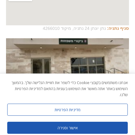
סניף נתניה:
נתן יונתן 24 נתניה, מיקוד 4266010
פוסטים אחרונים
אנחנו משתמשים בקובצי Cookie כדי לשפר את חוויית הגלישה שלך. בהמשך
כלא 10 – בסיס הכליאה נווה צדק – כל מה שצריך לדעת!
השימוש באתר אתה מאשר את השימוש בעוגיות בהתאם למדיניות הפרטיות
שלנו.
כל הזכויות שמורות © עו"ד עידן דביר
מדיניות הפרטיות
מדיניות פרטיות
•
הצהרת נגישות
•
אישור וסגירה
חיוג מהיר
השארת פניה