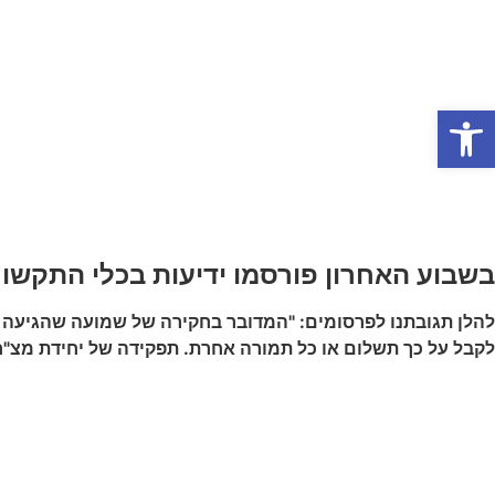
אודות המשרד
תחומי התמחות
פתח סרגל נגישות
בשבוע האחרון פורסמו ידיעות בכלי התקשורת (כאן 11, רשת ב', כיכר ה
להלן תגובתנו לפרסומים: "המדובר בחקירה של שמועה שהגיעה לג
לקבל על כך תשלום או כל תמורה אחרת. תפקידה של יחידת מצ"ח 