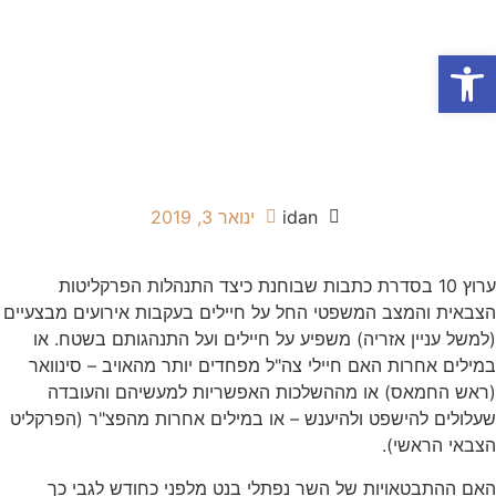
פתח סרגל נגישות
אודות המשרד
תחומי התמחות
הופעות בטלוויזיה
idan
ינואר 3, 2019
ערוץ 10 בסדרת כתבות שבוחנת כיצד התנהלות הפרקליטות
הצבאית והמצב המשפטי החל על חיילים בעקבות אירועים מבצעיים
(למשל עניין אזריה) משפיע על חיילים ועל התנהגותם בשטח. או
במילים אחרות האם חיילי צה"ל מפחדים יותר מהאויב – סינוואר
(ראש החמאס) או מההשלכות האפשריות למעשיהם והעובדה
שעלולים להישפט ולהיענש – או במילים אחרות מהפצ"ר (הפרקליט
הצבאי הראשי).
האם ההתבטאויות של השר נפתלי בנט מלפני כחודש לגבי כך