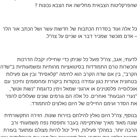
שהפרקליטות הצבאית מחלישה את הצבא נכונות ?
כל אלה ועוד בסדרת הכתבות של חדשות עשר ושל הכתב אור הלר
– אדם מוכשר שמכיר דבר או שניים על צה"ל.
לדעתי, אגב, צה"ל פועל כל שניתן כדי שחייליו יקבלו הדרכות
והכשרות טרם התמודדות בסיטואציות מהותיות ומשמעותיות ב"שדה
הקרב", בין אם שדה הקרב הוא לחימה "קלאסית" ובין אם פעילות
בטחונית אחרית כגון עמידה בנקודות ביקורת ומחסומים וחיכוך עם
אוכלוסייה פלסטינים או ארגוני שמאל וימין כדוגמת "נשות ווטש",
"נערי הגבעות" ואחרים. כל אלה הם גורמים שונים שעלולים להפר
את הסדר ועימם החיילים של היום נאלצים להתמודד.
בנוסף, צה"ל היום נאלץ להילחם בזירות שונות. הזירה התקשורתית
שונה מאוד מאיך שהתקיימה בעבר ותופסת נפח משמעותי ורב
הרבה יותר. במהלך פעילות, חייל יכול להיות מצולם ומתועד בעזרת