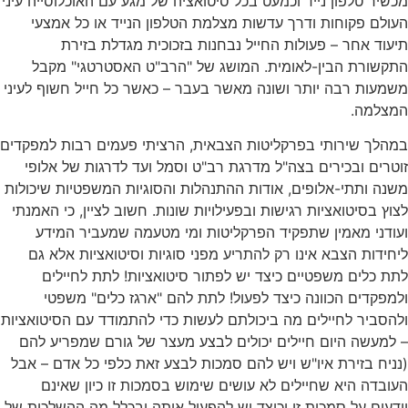
מכשיר טלפון נייד וכמעט בכל סיטואציה של מגע עם האוכלוסייה עיני
העולם פקוחות ודרך עדשות מצלמת הטלפון הנייד או כל אמצעי
תיעוד אחר – פעולות החייל נבחנות בזכוכית מגדלת בזירת
התקשורת הבין-לאומית. המושג של "הרב"ט האסטרטגי" מקבל
משמעות רבה יותר ושונה מאשר בעבר – כאשר כל חייל חשוף לעיני
המצלמה.
במהלך שירותי בפרקליטות הצבאית, הרציתי פעמים רבות למפקדים
זוטרים ובכירים בצה"ל מדרגת רב"ט וסמל ועד לדרגות של אלופי
משנה ותתי-אלופים, אודות ההתנהלות והסוגיות המשפטיות שיכולות
לצוץ בסיטואציות רגישות ובפעילויות שונות. חשוב לציין, כי האמנתי
ועודני מאמין שתפקיד הפרקליטות ומי מטעמה שמעביר המידע
ליחידות הצבא אינו רק להתריע מפני סוגיות וסיטואציות אלא גם
לתת כלים משפטיים כיצד יש לפתור סיטואציות! לתת לחיילים
ולמפקדים הכוונה כיצד לפעול! לתת להם "ארגז כלים" משפטי
ולהסביר לחיילים מה ביכולתם לעשות כדי להתמודד עם הסיטואציות
– למעשה היום חיילים יכולים לבצע מעצר של גורם שמפריע להם
(נניח בזירת איו"ש ויש להם סמכות לבצע זאת כלפי כל אדם – אבל
העובדה היא שחיילים לא עושים שימוש בסמכות זו כיון שאינם
יודעים על סמכות זו וכיצד יש להפעיל אותה ובכלל מה ההשלכות של