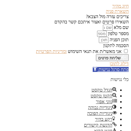
חיוג מהיר
השארת פניה
צריכים עזרה מול הצבא?
השאירו פרטים ואצור איתכם קשר בהקדם
שם מלא
מספר טלפון
תוכן הפניה
הסכמה לתקנון
אני מאשר/ת את תנאי השימוש
ומדיניות הפרטיות
שליחת פרטים
דילוג לתוכן
פתח סרגל נגישות
כלי נגישות
הגדל טקסט
הקטן טקסט
גווני אפור
ניגודיות גבוהה
ניגודיות הפוכה
רקע בהיר
הדגשת קישורים
פונט קריא