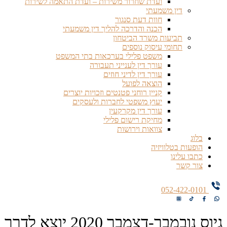
ועדת שחרור משירות – ועדת התאמה לשירות
דין משמעתי
חוות דעת סנגור
הכנה והדרכה להליך דין משמעתי
תביעות משרד הביטחון
תחומי עיסוק נוספים
משפט פלילי בערכאות בתי המשפט
עורך דין לענייני תעבורה
עורך דין לדיני חוזים
הוצאה לפועל
קניין רוחני פטנטים וזכויות יוצרים
יעוץ משפטי לחברות ולעסקים
עורך דין מקרקעין
מחיקת רישום פלילי
צוואות וירושות
בלוג
הופעות בטלוויזיה
כתבו עלינו
צור קשר
052-422-0101
גיוס נובמבר-דצמבר 2020 יוצא לדרך