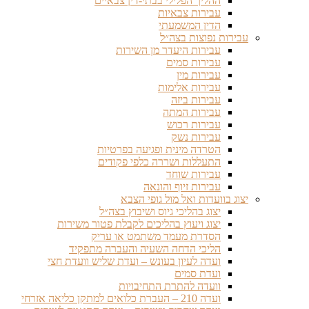
ההליך הפלילי בבתי-דין צבאיים
עבירות צבאיות
הדין המשמעתי
עבירות נפוצות בצה״ל
עבירות היעדר מן השירות
עבירות סמים
עבירות מין
עבירות אלימות
עבירות ביזה
עבירות המתה
עבירות רכוש
עבירות נשק
הטרדה מינית ופגיעה בפרטיות
התעללות ושררה כלפי פקודים
עבירות שוחד
עבירות זיוף והונאה
יצוג בוועדות ואל מול גופי הצבא
יצוג בהליכי גיוס ושיבוץ בצה״ל
יצוג ויעוץ בהליכים לקבלת פטור משירות
הסדרת מעמד משתמט או עריק
הליכי הדחה השעיה והעברה מתפקיד
ועדה לעיון בעונש – ועדת שליש וועדת חצי
ועדת סמים
וועדה להתרת התחיבויות
ועדה 210 – העברת כלואים למתקן כליאה אזרחי