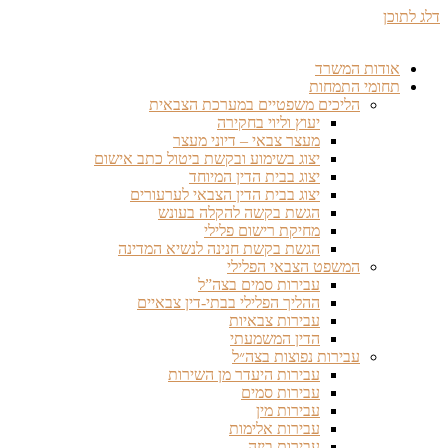
דלג לתוכן
אודות המשרד
תחומי התמחות
הליכים משפטיים במערכת הצבאית
יעוץ וליוי בחקירה
מעצר צבאי – דיוני מעצר
יצוג בשימוע ובקשת ביטול כתב אישום
יצוג בבית הדין המיוחד
יצוג בבית הדין הצבאי לערעורים
הגשת בקשה להקלה בעונש
מחיקת רישום פלילי
הגשת בקשת חנינה לנשיא המדינה
המשפט הצבאי הפלילי
עבירות סמים בצה”ל
ההליך הפלילי בבתי-דין צבאיים
עבירות צבאיות
הדין המשמעתי
עבירות נפוצות בצה״ל
עבירות היעדר מן השירות
עבירות סמים
עבירות מין
עבירות אלימות
עבירות ביזה