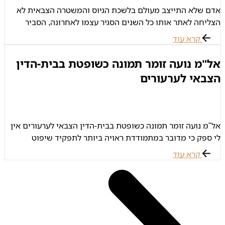
אדם שלא התייצב מעולם בלשכת הגיוס והמשטרה הצבאית לא
הצליחה לאתר אותו כל השנים הסגיר עצמו לאחרונה, הסביר
שעבר גמילה מסמים וכשהרגיש חזק מספיק כדי להתמודד עם
קרא עוד
עברו התייצב. למרות
אל"מ נועה זומר תמונה כשופטת בבית-הדין
הצבאי לערעורים
אל"מ נועה זומר תמונה כשופטת בבית-הדין הצבאי לערעורים אין
לי ספק כי מדובר במתמודדת ראויה ביותר לתפקיד שיפוט
בבית-הדין לערעורים, אל"מ זומר היא שקולה ומאוזנת, משפטנית
קרא עוד
חריפה, מבחינה בין עיקר