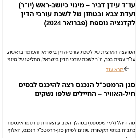
עו"ד עידן דביר – מינוי כיושב-ראש (יו"ר)
ועדת צבא ובטחון של לשכת עורכי הדין
לקדנציה נוספת (פברואר 2024)
המועצה הארצית של לשכת עורכי-הדין בישראל והעומד בראשה,
עו"ד עמית בכר, יו"ר לשכת עורכי הדין בישראל, החליטו על מינוי
עורך-דין עידן דביר לתפקיד יו"ר ועדת צבא ובטחון של לשכת
קרא עוד
עורכי
סגן הרמטכ"ל הנכנס רצה להיכנס לבסיס
חיל-האוויר – החיילים שלפו נשקים
מה היה? (למי שפספס) במהלך השבוע האחרון פורסמו אינספור
כתבות בגופי תקשורת שונים לפיהן סגן-הרמטכ"ל הנכנס, האלוף
הרצי הלוי, רצה להיכנס עם רכב לבסיס חיל אויר אך לא כל