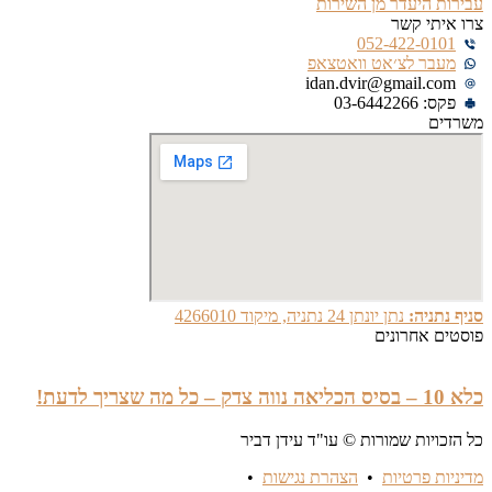
עבירות היעדר מן השירות
צרו איתי קשר
052-422-0101
מעבר לצ׳אט וואטצאפ
idan.dvir@gmail.com
פקס: 03-6442266
משרדים
סניף נתניה:
נתן יונתן 24 נתניה, מיקוד 4266010
פוסטים אחרונים
כלא 10 – בסיס הכליאה נווה צדק – כל מה שצריך לדעת!
כל הזכויות שמורות © עו"ד עידן דביר
מדיניות פרטיות
•
הצהרת נגישות
•