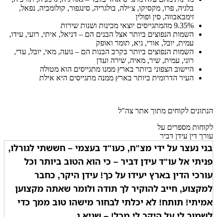
בלגיה, פרו, מקסיקו, צ׳ילה, בולגריה, סינגפור, קולומביה, נפאל,
זימבאבווה, סין ופולין
9.35% מהמתגייסים יוצאי מכינות ושנות שירות
השמות הנפוצים ביותר אצל הבנים הם – דניאל, איתי, רועי, עידו,
עמית, יובל, אורי, גיא, תומר ואופק
השמות הנפוצים ביותר בקרב הבנות הם – נועה, מאי, יובל, עדי,
רוני, עמית, שיר, מאיה, שירה ועדן
היישוב הצפוני ביותר בארץ ממנו מתגייסים הוא מטולה
העיר הדרומית ביותר בארץ ממנה מתגייסים היא אילת
הנתונים לקוחים מתוך אתר צה"ל
לקוחות מספרים על
עורך דין עידן דביר
בני נעצר על ידי מצ"ח, כעו"ד בעצמי – חששתי לגורלו,
פניתי אל עו"ד עידן דביר – כי הוא הטוב ביותר וכל
עורכי הדין בארץ יעידו על כך! עידן היקר, כחבר
למקצוע, חייב להוקיר לך תודה ולומר שאתה מקצוען
אמיתי! תותח! לא יכלתי לבחור מישהו טוב ממך כדי
לשמור לי על היקר לי מכל! – שגיא ג.