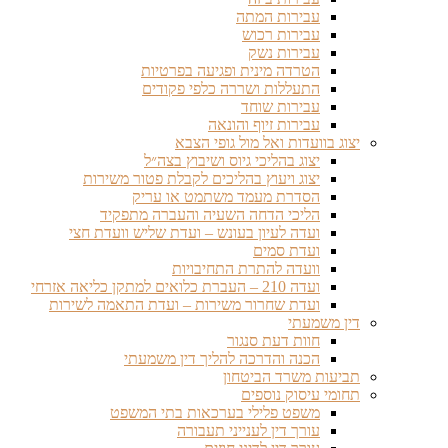
עבירות המתה
עבירות רכוש
עבירות נשק
הטרדה מינית ופגיעה בפרטיות
התעללות ושררה כלפי פקודים
עבירות שוחד
עבירות זיוף והונאה
יצוג בוועדות ואל מול גופי הצבא
יצוג בהליכי גיוס ושיבוץ בצה״ל
יצוג ויעוץ בהליכים לקבלת פטור משירות
הסדרת מעמד משתמט או עריק
הליכי הדחה השעיה והעברה מתפקיד
ועדה לעיון בעונש – ועדת שליש וועדת חצי
ועדת סמים
וועדה להתרת התחיבויות
ועדה 210 – העברת כלואים למתקן כליאה אזרחי
ועדת שחרור משירות – ועדת התאמה לשירות
דין משמעתי
חוות דעת סנגור
הכנה והדרכה להליך דין משמעתי
תביעות משרד הביטחון
תחומי עיסוק נוספים
משפט פלילי בערכאות בתי המשפט
עורך דין לענייני תעבורה