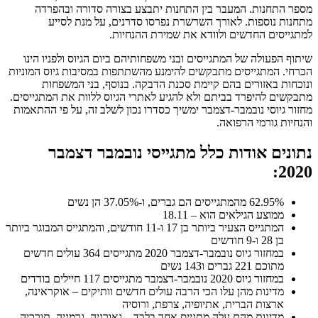
מספר התחנות. המעבר בין התחנות יתבצע בצורה סדורה ובהפרדה
מתחנות נוספות. לאורך השרשרת נפרסו סדרנים, על מנת לסייע
למתגייסים החדשים ולוודא את שמירת ההנחיות.
שיתוף הפעולה של המתגייסים ובני משפחותיהם ביום הגיוס ולפניו הינו
הכרחי. המתגייסים מתבקשים להימנע מהשתתפות במסיבות גיוס המוניות
ונוכחות באזורים בהם קיימת סכנת הדבקה. בנוסף, בני המשפחות
מתבקשים להיפרד בביתם ולא להגיע לאתרי הגיוס ללוות את המתגייסים.
מחזור גיוסי נובמבר-דצמבר ימשיך כסדרו נכון לשלב זה, על פי ההתאמות
והנחיות גורמי הרפואה.
נתונים אודות כלל מתגייסי נובמבר דצמבר
2020:
62.95% מהמתגייסים הם גברים, ו-37.05% הן נשים
ממוצע הגילאים הוא – 18.11
המתגייס הצעיר ביותר בן 17 ו-11 חודשים, והמתגייס המבוגר ביותר
בן 28 ו-9 חודשים
במחזור גיוס נובמבר-דצמבר 2020 מתגייסים 364 עולים חדשים
מתוכם 221 גברים ו143 נשים
במחזור גיוס 2020 נובמבר-דצמבר מתגייסים 117 חיילים בודדים
מדינות מהן עלו הכי הרבה עולים חדשים וותיקים – אוקראינה,
ארצות הברית, אתיופיה, צרפת, ורוסיה
מדינות מהם עלה מתגייס אחד בלבד – גאורגיה, גרמניה, תורכיה,