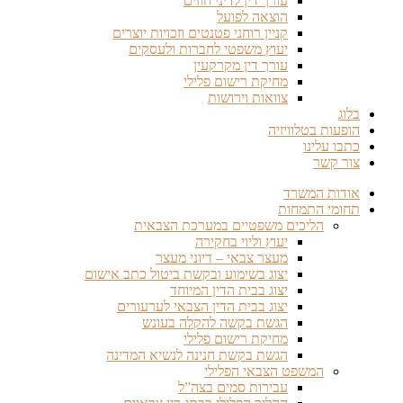
עורך דין לדיני חוזים
הוצאה לפועל
קניין רוחני פטנטים וזכויות יוצרים
יעוץ משפטי לחברות ולעסקים
עורך דין מקרקעין
מחיקת רישום פלילי
צוואות וירושות
בלוג
הופעות בטלוויזיה
כתבו עלינו
צור קשר
אודות המשרד
תחומי התמחות
הליכים משפטיים במערכת הצבאית
יעוץ וליוי בחקירה
מעצר צבאי – דיוני מעצר
יצוג בשימוע ובקשת ביטול כתב אישום
יצוג בבית הדין המיוחד
יצוג בבית הדין הצבאי לערעורים
הגשת בקשה להקלה בעונש
מחיקת רישום פלילי
הגשת בקשת חנינה לנשיא המדינה
המשפט הצבאי הפלילי
עבירות סמים בצה”ל