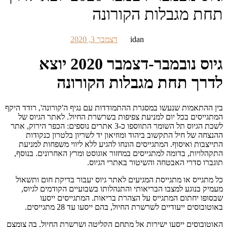
תחת מגבלות הקורונה
idan
דצמבר 3, 2020
גיוס נובמבר-דצמבר 2020 יוצא
לדרך תחת מגבלות הקורונה
בין ההתאמות שנעשו במסגרת ההתמודדות עם נגיף ה'קורונה', רודד היקף
המתגייסים בכל יום למניעת צפיפות בשרשרת החיול. לאתר הגיוס של
לשכת הגיוס תל השומר התווספו כ-3 אתרים נוספים: הכפר הירוק, אתר
ההנצחה של חיל התקשוב ביהוד ומוזיאון יד לשריון בלטרון כנקודות
התייצבות ואיסוף. המתגייסים הונחו להגיע ללא ליווי משפחות למניעת
התקהלויות, בדומה למתגייסים במחזור אוגוסט ומרץ האחרונים. בנוסף,
תוגברו סדרי האבטחה והשיטור באתרי הגיוס.
כל מתגייס או מתגייסת המגיעים לאתר גיוס יעבור בדיקת חום ותשאול
מעמיק בנוגע למצבו הבריאותי והתנהלותו בשבועיים הקודמים לגיוס,
שבסופו יחתום המתגייס על הצהרת בריאות. המתגייסים ייסעו
באוטובוסים ייעודיים לשרשרת החיול, בהם ייסעו עד 28 מתגייסים.
האוטובוסים ייסעו ישירות אל מתחם הקליטה ושרשרת החיול, בה צומצם