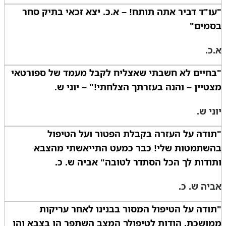
"עו"ד דביר אתה תותח! – א.כ. יצא זכאי בתיק סחר
בסמים"
א.כ.
"בחיים לא חשבתי שאצליח לקבל מעמד של ספורטאי
מצטיין – והנה בעזרתך הצלחתי!" – יוני ש.
יוני ש.
"תודה על העזרה בקבלת הפטור ועל הטיפול
בהשתמטות שלי! כבר כמעט התייאשתי מהצבא
ותודות לך הכל הסתדר לטובה" אביה ש. כ.
אביה ש. כ.
"תודה על הטיפול המסור בבנינו לאחר עריקות
ממושכת. הודות לטיפולך המצב השתפר הן בצבא והן