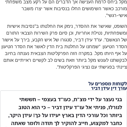
 הם על רקע מצב משפחתי
ת אשר יצרו משבר
החלטתו ב"נסיבות אישיות
 פרק השירות הצבאי התורם
של איש הקבע, בירך על אישור
 הדין לאשר את הסדר הטיעון
יטות הצבאית נענתה בחיוב
 לב לקשיים ראייתיים אותם
ד בעצמי – חששתי
עריק שנמנע מכתב אישום לאח
יר – כי הוא הטוב
מתמשכת של מס' שנים, נעזרתי
ידו על כך! עידן היקר,
להאמין … דין משמעתי ושבוע
ך תודה ולומר שאתה
מהיר וזמין בכל שעה והעונש ק