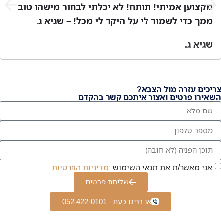
תי לבחור מישהו טוב
מתן ש.
 מכל! – שגיא ג.
בהקדם
ניות הפרטיות
טים