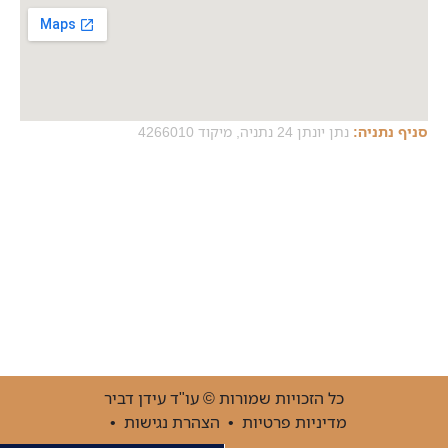
ו"ד עידן דביר
רת נגישות
•