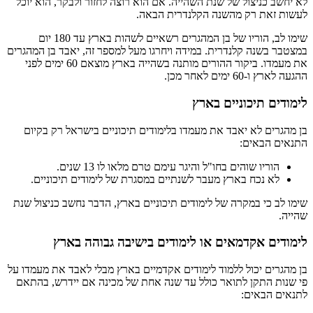
לא יחשב כניצול של שנת השהייה. אם הוא רוצה לחזור ולבקר, הוא יוכל
לעשות זאת רק מהשנה הקלנדרית הבאה.
שימו לב, הוריו של בן המהגרים רשאיים לשהות בארץ עד 180 יום
במצטבר בשנה קלנדרית. במידה ויחרגו מעל למספר זה, יאבד בן המהגרים
את מעמדו. ביקור ההורים מותנה בשהייה בארץ מוצאם 60 ימים לפני
ההגעה לארץ ו-60 ימים לאחר מכן.
לימודים תיכוניים בארץ
בן מהגרים לא יאבד את מעמדו בלימודים תיכוניים בישראל רק בקיום
התנאים הבאים:
הוריו שוהים בחו"ל והיגר עימם טרם מלאו לו 13 שנים.
לא נכח בארץ מעבר לשנתיים במסגרת של לימודים תיכוניים.
שימו לב כי במקרה של לימודים תיכוניים בארץ, הדבר נחשב כניצול שנת
שהייה.
לימודים אקדמאים או לימודים בישיבה גבוהה בארץ
בן מהגרים יכול ללמוד לימודים אקדמיים בארץ מבלי לאבד את מעמדו על
פי שנות התקן לתואר כולל עד שנה אחת של מכינה אם יידרש, בהתאם
לתנאים הבאים: