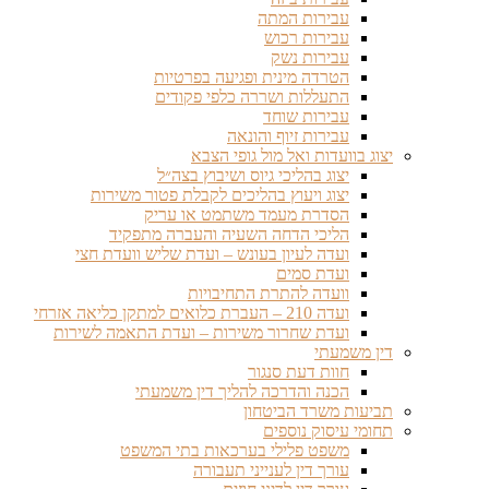
עבירות המתה
עבירות רכוש
עבירות נשק
הטרדה מינית ופגיעה בפרטיות
התעללות ושררה כלפי פקודים
עבירות שוחד
עבירות זיוף והונאה
יצוג בוועדות ואל מול גופי הצבא
יצוג בהליכי גיוס ושיבוץ בצה״ל
יצוג ויעוץ בהליכים לקבלת פטור משירות
הסדרת מעמד משתמט או עריק
הליכי הדחה השעיה והעברה מתפקיד
ועדה לעיון בעונש – ועדת שליש וועדת חצי
ועדת סמים
וועדה להתרת התחיבויות
ועדה 210 – העברת כלואים למתקן כליאה אזרחי
ועדת שחרור משירות – ועדת התאמה לשירות
דין משמעתי
חוות דעת סנגור
הכנה והדרכה להליך דין משמעתי
תביעות משרד הביטחון
תחומי עיסוק נוספים
משפט פלילי בערכאות בתי המשפט
עורך דין לענייני תעבורה