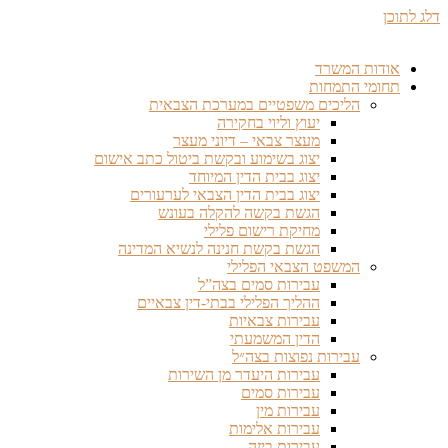
דלג לתוכן
אודות המשרד
תחומי התמחות
הליכים משפטיים במערכת הצבאית
יעוץ וליוי בחקירה
מעצר צבאי – דיוני מעצר
יצוג בשימוע ובקשת ביטול כתב אישום
יצוג בבית הדין המיוחד
יצוג בבית הדין הצבאי לערעורים
הגשת בקשה להקלה בעונש
מחיקת רישום פלילי
הגשת בקשת חנינה לנשיא המדינה
המשפט הצבאי הפלילי
עבירות סמים בצה”ל
ההליך הפלילי בבתי-דין צבאיים
עבירות צבאיות
הדין המשמעתי
עבירות נפוצות בצה״ל
עבירות היעדר מן השירות
עבירות סמים
עבירות מין
עבירות אלימות
עבירות ביזה