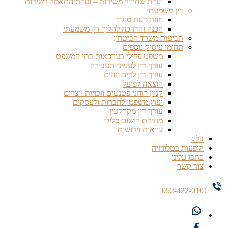
ועדת שחרור משירות – ועדת התאמה לשירות
דין משמעתי
חוות דעת סנגור
הכנה והדרכה להליך דין משמעתי
תביעות משרד הביטחון
תחומי עיסוק נוספים
משפט פלילי בערכאות בתי המשפט
עורך דין לענייני תעבורה
עורך דין לדיני חוזים
הוצאה לפועל
קניין רוחני פטנטים וזכויות יוצרים
יעוץ משפטי לחברות ולעסקים
עורך דין מקרקעין
מחיקת רישום פלילי
צוואות וירושות
בלוג
הופעות בטלוויזיה
כתבו עלינו
צור קשר
052-422-0101