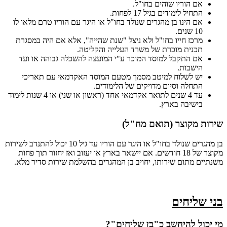
אם הוריו שוהים בחו"ל.
התחיל לימודים בגיל 17 לפחות.
אם הינו בן מהגרים שנולד בחו"ל או היגר עם הוריו טרם מלאו לו
10 שנים.
מרכז חייו בחו"ל ולא ניצל "שנת שהייה", אלא אם היה במסגרת
תכנית מוכרת של משרד העלייה והקליטה.
אם התקבל למוסד המוכר ע"י המועצה להשכלה גבוהה או ועד
הישבות.
יש לשלוח למיטב מסמך מטעם המוסד האקדמאי עם תאריכי
התחלה וסיום מדויקים של הלימודים.
עד 4 שנים לתואר אקדמאי אחד (ראשון או שני) או 4 שנות לימוד
בישיבה בארץ.
שירות מקוצר (תואם מח"ל)
בן מהגרים שנולד בחו"ל או היגר עם הוריו עד גיל 10 יכול להתנדב לשירות
מקוצר של 18 חודשים. אם יישאר בארץ או יעזוב ואז יחזור תוך פחות
משנתיים מתום שירותו, יחויב בן המהגרים בהשלמת שירות סדיר מלא.
בני שליחים
מי יכול להיחשב כ"בן שליחים"?