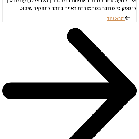
אל"מ נועה זומר תמונה כשופטת בבית-הדין הצבאי לערעורים אין
לי ספק כי מדובר במתמודדת ראויה ביותר לתפקיד שיפוט
בבית-הדין לערעורים, אל"מ זומר היא שקולה ומאוזנת, משפטנית
קרא עוד
חריפה, מבחינה בין עיקר