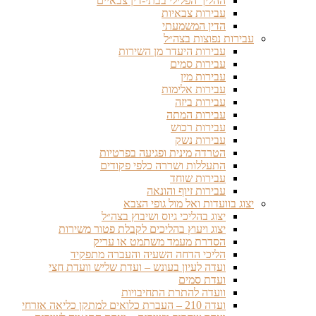
ההליך הפלילי בבתי-דין צבאיים
עבירות צבאיות
הדין המשמעתי
עבירות נפוצות בצה״ל
עבירות היעדר מן השירות
עבירות סמים
עבירות מין
עבירות אלימות
עבירות ביזה
עבירות המתה
עבירות רכוש
עבירות נשק
הטרדה מינית ופגיעה בפרטיות
התעללות ושררה כלפי פקודים
עבירות שוחד
עבירות זיוף והונאה
יצוג בוועדות ואל מול גופי הצבא
יצוג בהליכי גיוס ושיבוץ בצה״ל
יצוג ויעוץ בהליכים לקבלת פטור משירות
הסדרת מעמד משתמט או עריק
הליכי הדחה השעיה והעברה מתפקיד
ועדה לעיון בעונש – ועדת שליש וועדת חצי
ועדת סמים
וועדה להתרת התחיבויות
ועדה 210 – העברת כלואים למתקן כליאה אזרחי