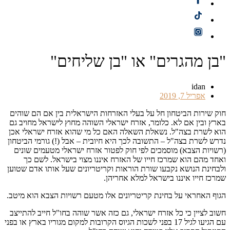
"בן מהגרים" או "בן שליחים"
idan
אפריל 7, 2019
חוק שירות הביטחון חל על בעלי האזרחות הישראלית בין אם הם שוהים
בארץ ובין אם לא. כלומר, אזרח ישראלי השוהה מחוץ לישראל מחויב גם
הוא לשרת בצה"ל. נשאלת השאלה האם כל מי שהוא אזרח ישראלי אכן
נדרש לשרת בצה"ל – התשובה לכך היא חיובית – אבל (!) גורמי הביטחון
(רשויות הצבא) מוסמכים לפי חוק לפטור אזרח ישראלי מטעמים שונים
ואחד מהם הוא שמרכז חייו של האזרח איננו מצוי בישראל. לשם כך
ולבחינת הנושא נקבעו שורת הוראות וקריטריונים שעל אותו אדם שטוען
שמרכז חייו איננו בישראל למלא אחריהן.
הגוף האחראי על בחינת קריטריונים אלו מטעם רשויות הצבא הוא מיטב.
חשוב לציין כי כל אזרח ישראלי, גם כזה אשר שוהה בחו"ל חייב להתייצב
עם הגיעו לגיל 17 בפני לשכות הגיוס הקרובות למקום מגוריו בארץ או בפני