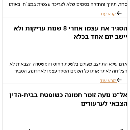
סחר, תיווך והחזקה בסמים שלא לצריכה עצמית במצ"ח. באותו
בוקר הזדכה סמ"ר ש' על הציוד שלו בבסיס, החזיר מדים ונפרד
קרא עוד
הסגיר את עצמו אחרי 8 שנות עריקות ולא
יישב יום אחד בכלא
אדם שלא התייצב מעולם בלשכת הגיוס והמשטרה הצבאית לא
הצליחה לאתר אותו כל השנים הסגיר עצמו לאחרונה, הסביר
שעבר גמילה מסמים וכשהרגיש חזק מספיק כדי להתמודד עם
קרא עוד
עברו התייצב. למרות
אל"מ נועה זומר תמונה כשופטת בבית-הדין
הצבאי לערעורים