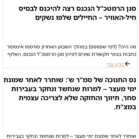
סגן הרמטכ"ל הנכנס רצה להיכנס לבסיס
חיל-האוויר – החיילים שלפו נשקים
מה היה? (למי שפספס) במהלך השבוע האחרון פורסמו אינספור
כתבות בגופי תקשורת שונים לפיהן סגן-הרמטכ"ל הנכנס, האלוף
הרצי הלוי, רצה להיכנס עם רכב לבסיס חיל אויר אך לא כל
קרא עוד
הנוסעים
נס החנוכה של סמ"ר ש': שוחרר לאחר שמונת
ימי מעצר – למרות שנחשד ונחקר בעבירות
סחר, תיווך והחזקה שלא לצריכה עצמית
במצ"ח.
שוחרר לאחר שמונת ימי מעצר – למרות שנחשד ונחקר בעבירות