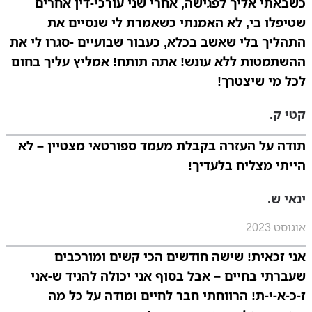
כשבאתי אליך לפגישה, אחרי שני עורכי-דין אחרים
שטיפלו בי, לא האמנתי כשאמרת לי שנסיים את
התהליך בלי שאשב בכלא, כעבור שבועיים -סגרו לי את
ההשתמטות ללא עונש! אתה תותח! אמליץ עליך בחום
לכל מי שיצטרך!
קטי ק.
תודה על העזרה בקבלת מעמד ספורטאי מצטיין – לא
הייתי מצליח בלעדיך!
ינאי ש.
אוגוסט 2023
אני זכאית! שישה חודשים הכי קשים ומורכבים
שעברתי בחיים – אבל בסוף אני יכולה להגיד ש-אני
ז-כ-א-י-ת! הרווחתי חבר לחיים ומודה על כל מה