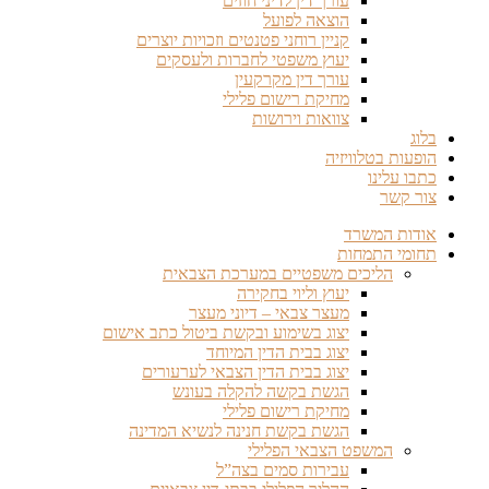
עורך דין לדיני חוזים
הוצאה לפועל
קניין רוחני פטנטים וזכויות יוצרים
יעוץ משפטי לחברות ולעסקים
עורך דין מקרקעין
מחיקת רישום פלילי
צוואות וירושות
בלוג
הופעות בטלוויזיה
כתבו עלינו
צור קשר
אודות המשרד
תחומי התמחות
הליכים משפטיים במערכת הצבאית
יעוץ וליוי בחקירה
מעצר צבאי – דיוני מעצר
יצוג בשימוע ובקשת ביטול כתב אישום
יצוג בבית הדין המיוחד
יצוג בבית הדין הצבאי לערעורים
הגשת בקשה להקלה בעונש
מחיקת רישום פלילי
הגשת בקשת חנינה לנשיא המדינה
המשפט הצבאי הפלילי
עבירות סמים בצה”ל