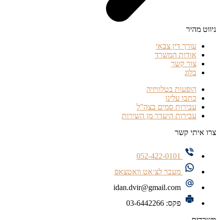
ניווט מהיר
עורך דין צבאי
אודות המשרד
צור קשר
בלוג
הופעות בטלוויזיה
כתבו עלינו
עבירות סמים בצה”ל
עבירות היעדר מן השירות
צרו איתי קשר
052-422-0101
מעבר לצ׳אט וואטצאפ
idan.dvir@gmail.com
פקס: 03-6442266
משרדים