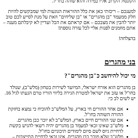
הקונסול הקרוב אליו במידה והוא שוהה בחו"ל.
למענכם – ריכזתי כאן את כלל ההוראות הנוגעות למי שמבקשים להיות
חלק ממעמד "בן מהגרים" או "בן שליחים" וזאת על מנת לסייע לכם טוב
יותר להבין את מצבכם – אם קראתם את הכל ועדיין לא קיבלתם מענה –
אתם מוזמנים לפנות אליי לכל עזרה נוספת!
בהצלחה!
בני מהגרים
מי יכול להיחשב כ"בן מהגרים"?
בן מהגרים הוא אזרח ישראלי, המיועד לשירות בטחון (מלש"ב), שנולד
בחו"ל או עזב את ישראל למטרת הגירה בליווי הוריו טרם הגעתו לגיל 16.
יש לשים לב כי:
אם אחד ההורים חי בארץ, על המלש"ב להוכיח כי נמצא בחזקת
ההורה השוהה בחו"ל.
אם שני ההורים חיים בארץ, המלש"ב לא יוכר כבן מהגרים.
מלש"ב שאינו זכאי למעמד בן מהגרים יהיה רשאי להגיש בקשת
לדחיית גיוס לשם סיום לימודים תיכוניים בחו"ל.
מלש"ב שלא מוכר כבן מהגרים, אינו זכאי לדחיית התייצבות –