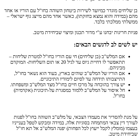
בן שליחים מוגדר כמיועד לשירות ביטחון השוהה בחו"ל עם הוריו או אחד
מהם (במידה והוא נמצא בחזקתו), כאשר אחד מהם מייצג גוף ישראלי –
ממשלתי ממלכתי בלבד.
פניות חריגות יבחנו ע"י מדור תכנון ומיצוי שביחידת מיטב.
יש לשים לב לדגשים הבאים:
אם המלש"ב (בן שליחים) חי עם הוריו בחו"ל למטרת שליחות –
תתאפשר לו דחיית גיוס עד לגיל 20 או תום השליחות- המוקדם
מביניהם.
אם הוריו של המלש"ב שוהים בארץ, בעוד הוא נשאר בחו"ל,
התייצבותו תידחה עד לסיום לימודיו התיכוניים.
יש צורך בהוכחה על מרכז חיים בחו"ל מצד המלש"ב ומשפחתו.
חל איסור על המלש"ב ללמוד במסגרת על-תיכונית (אקדמית)
בחו"ל.
על מנת להסדיר את מעמדו הצבאי, על מלש"ב השוהה בחו"ל לפנות
לעורך דין צבאי המתמחה בסוגיות אלה, במידה ומבקש לטפל בענייניו
בעצמו (מומלץ לקבל ייעוץ לכל הפחות) יפנה המלש"ב אל תא חו"ל
שביחידת מיטב.