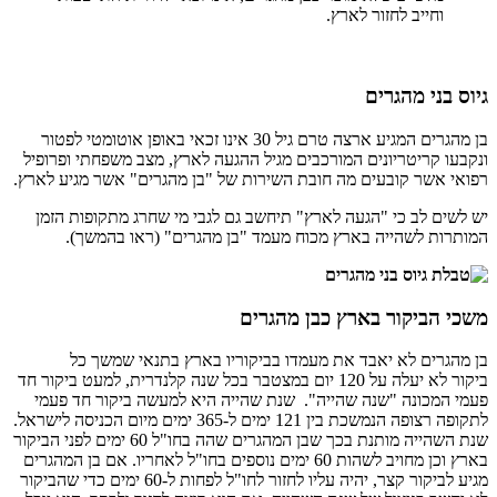
וחייב לחזור לארץ.
גיוס בני מהגרים
בן מהגרים המגיע ארצה טרם גיל 30 אינו זכאי באופן אוטומטי לפטור
ונקבעו קריטריונים המורכבים מגיל ההגעה לארץ, מצב משפחתי ופרופיל
רפואי אשר קובעים מה חובת השירות של "בן מהגרים" אשר מגיע לארץ.
יש לשים לב כי "הגעה לארץ" תיחשב גם לגבי מי שחרג מתקופות הזמן
המותרות לשהייה בארץ מכוח מעמד "בן מהגרים" (ראו בהמשך).
משכי הביקור בארץ כבן מהגרים
בן מהגרים לא יאבד את מעמדו בביקוריו בארץ בתנאי שמשך כל
ביקור לא יעלה על 120 יום במצטבר בכל שנה קלנדרית, למעט ביקור חד
פעמי המכונה "שנה שהייה". שנת שהייה היא למעשה ביקור חד פעמי
לתקופה רצופה הנמשכת בין 121 ימים ל-365 ימים מיום הכניסה לישראל.
שנת השהייה מותנת בכך שבן המהגרים שהה בחו"ל 60 ימים לפני הביקור
בארץ וכן מחויב לשהות 60 ימים נוספים בחו"ל לאחריו. אם בן המהגרים
מגיע לביקור קצר, יהיה עליו לחזור לחו"ל לפחות ל-60 ימים כדי שהביקור