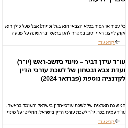
כל עצור או אסיר בכלא הצבאי הוא בעל זכויות! אבל מעל כולן הוא
זקוק לייצוג ראוי וטוב במטרה להגן בראש ובראשונה על פגיעה
בזכותו לחירות! אל תמתינו – צרו קשר
קרא עוד
עו"ד עידן דביר – מינוי כיושב-ראש (יו"ר)
ועדת צבא ובטחון של לשכת עורכי הדין
לקדנציה נוספת (פברואר 2024)
המועצה הארצית של לשכת עורכי-הדין בישראל והעומד בראשה,
עו"ד עמית בכר, יו"ר לשכת עורכי הדין בישראל, החליטו על מינוי
עורך-דין עידן דביר לתפקיד יו"ר ועדת צבא ובטחון של לשכת
קרא עוד
עורכי