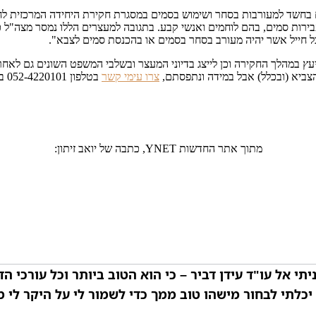
 האחרון עוכבו לחקירה 35 חיילים וכמה אזרחים בחשד למעורבות בסחר ושימוש בסמים במסגרת חקירת
 חיילים במבצעים שונים בחשד לעבירות סמים, בהם לוחמים ואנשי קבע. בתגובה למעצרים הל
כל חייל אשר יהיה מעורב בסחר בסמים או בהכנסת סמים לצבא".
ייעץ במהלך החקירה וכן לייצג בדיוני המעצר ובשלבי המשפט השונים גם לאח
ביא (ובכלל) אבל במידה ונתפסתם,
צרו עימי קשר
בטלפון 052-4220101 בכל שעות היממה (24/7).
מתוך אתר החדשות YNET, כתבה של יואב זיתון:
תי אל עו"ד עידן דביר – כי הוא הטוב ביותר וכל עורכי הד
כלתי לבחור מישהו טוב ממך כדי לשמור לי על היקר לי מכ