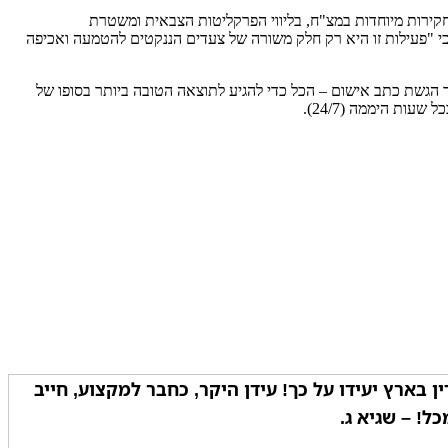
 היחידה המרכזית לחקירות מיוחדות במצ"ח, בליווי הפרקליטות הצבאית ומשטרת
לו נמסר מצה"ל כי "פעילות זו היא רק חלק משורה של צעדים הננקטים להטמעה ואכיפה
ר הגשת כתב אישום – הכל כדי להגיע לתוצאה הטובה ביותר בסופו של
ין בארץ יעידו על כך! עידן היקר, כחבר למקצוע, חייב
ל! – שגיא ג.