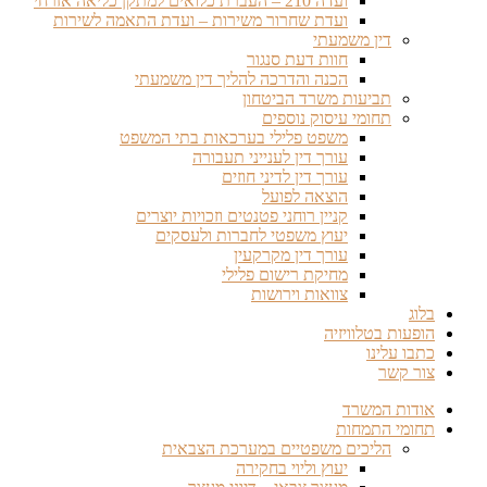
ועדה 210 – העברת כלואים למתקן כליאה אזרחי
ועדת שחרור משירות – ועדת התאמה לשירות
דין משמעתי
חוות דעת סנגור
הכנה והדרכה להליך דין משמעתי
תביעות משרד הביטחון
תחומי עיסוק נוספים
משפט פלילי בערכאות בתי המשפט
עורך דין לענייני תעבורה
עורך דין לדיני חוזים
הוצאה לפועל
קניין רוחני פטנטים וזכויות יוצרים
יעוץ משפטי לחברות ולעסקים
עורך דין מקרקעין
מחיקת רישום פלילי
צוואות וירושות
בלוג
הופעות בטלוויזיה
כתבו עלינו
צור קשר
אודות המשרד
תחומי התמחות
הליכים משפטיים במערכת הצבאית
יעוץ וליוי בחקירה