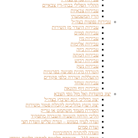
ההליך הפלילי בבתי-דין צבאיים
עבירות צבאיות
הדין המשמעתי
עבירות נפוצות בצה״ל
עבירות היעדר מן השירות
עבירות סמים
עבירות מין
עבירות אלימות
עבירות ביזה
עבירות המתה
עבירות רכוש
עבירות נשק
הטרדה מינית ופגיעה בפרטיות
התעללות ושררה כלפי פקודים
עבירות שוחד
עבירות זיוף והונאה
יצוג בוועדות ואל מול גופי הצבא
יצוג בהליכי גיוס ושיבוץ בצה״ל
יצוג ויעוץ בהליכים לקבלת פטור משירות
הסדרת מעמד משתמט או עריק
הליכי הדחה השעיה והעברה מתפקיד
ועדה לעיון בעונש – ועדת שליש וועדת חצי
ועדת סמים
וועדה להתרת התחיבויות