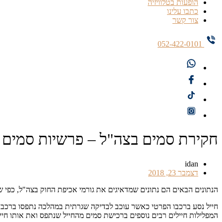
הופעות בטלוויזיה
כתבו עלינו
צור קשר
052-422-0101
חקירת סמים בצה"ל – פרשיות סמים 
idan
דצמבר 23, 2018
הנתונים הבאים הם נתונים שמדאיגים את גורמי אכיפת החוק בצה"ל, כפי שפורסם באתר YNET, ביום שישי האחרון (21/12/2018) נחשפה פרשיית סמים נוספת
חייל נסע ברכבו הפרטי כאשר עוכב לבדיקה שגרתית במהלכה נתפסו ברכבו
המפלילות חיילים רבים נוספים ברכישת סמים מהחייל שנתפס ואת אותו חייל