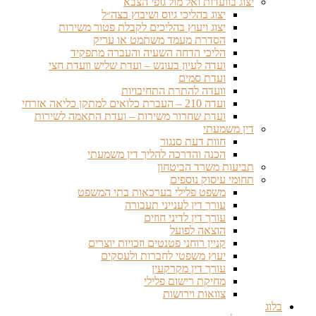
יצוג בוועדות ואל מול גופי הצבא
יצוג בהליכי גיוס ושיבוץ בצה״ל
יצוג ויעוץ בהליכים לקבלת פטור משירות
הסדרת מעמד משתמט או עריק
הליכי הדחה השעיה והעברה מתפקיד
ועדה לעיון בעונש – ועדת שליש וועדת חצי
ועדת סמים
וועדה להתרת התחיבויות
ועדה 210 – העברת כלואים למתקן כליאה אזרחי
ועדת שחרור משירות – ועדת התאמה לשירות
דין משמעתי
חוות דעת סנגור
הכנה והדרכה להליך דין משמעתי
תביעות משרד הביטחון
תחומי עיסוק נוספים
משפט פלילי בערכאות בתי המשפט
עורך דין לענייני תעבורה
עורך דין לדיני חוזים
הוצאה לפועל
קניין רוחני פטנטים וזכויות יוצרים
יעוץ משפטי לחברות ולעסקים
עורך דין מקרקעין
מחיקת רישום פלילי
צוואות וירושות
בלוג