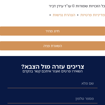
ר
יה
ול הצבא?
יתכם קשר בהקדם