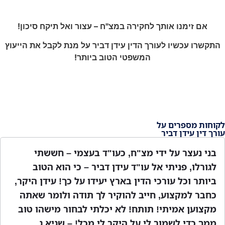
 עצור ואל תיקח סיכון!
יר על מנת לקבל את הייעוץ
ביותר!
ד בעצמי – חששתי
עריק שנמנע מכתב אישום לאח
יר – כי הוא הטוב
מתמשכת של מס' שנים, נעזרתי
ידו על כך! עידן היקר,
להאמין … דין משמעתי ושבוע
ך תודה ולומר שאתה
מהיר וזמין בכל שעה והעונש ק
תי לבחור מישהו טוב
מתן ש.
 מכל! – שגיא ג.