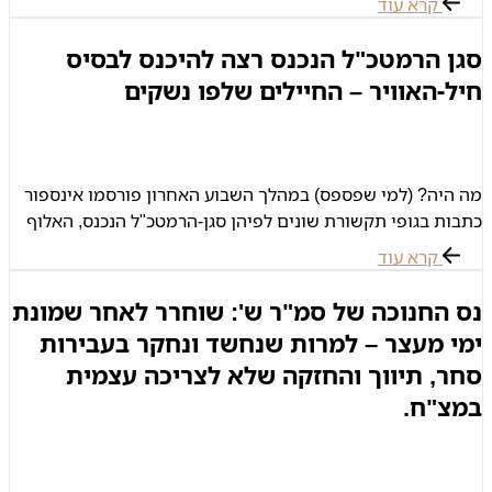
קרא עוד
עורכי
סגן הרמטכ"ל הנכנס רצה להיכנס לבסיס
חיל-האוויר – החיילים שלפו נשקים
מה היה? (למי שפספס) במהלך השבוע האחרון פורסמו אינספור
כתבות בגופי תקשורת שונים לפיהן סגן-הרמטכ"ל הנכנס, האלוף
הרצי הלוי, רצה להיכנס עם רכב לבסיס חיל אויר אך לא כל
קרא עוד
הנוסעים
נס החנוכה של סמ"ר ש': שוחרר לאחר שמונת
ימי מעצר – למרות שנחשד ונחקר בעבירות
סחר, תיווך והחזקה שלא לצריכה עצמית
במצ"ח.