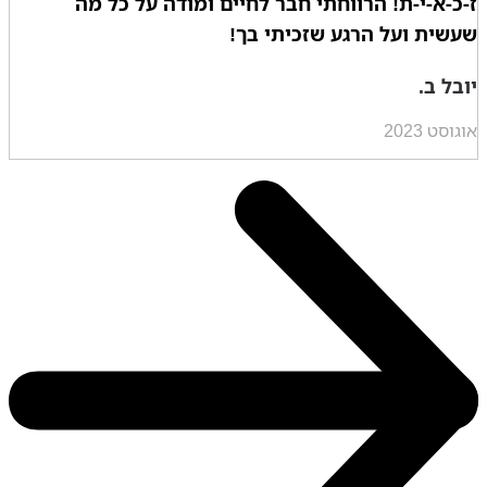
ז-כ-א-י-ת! הרווחתי חבר לחיים ומודה על כל מה
שעשית ועל הרגע שזכיתי בך!
יובל ב.
אוגוסט 2023