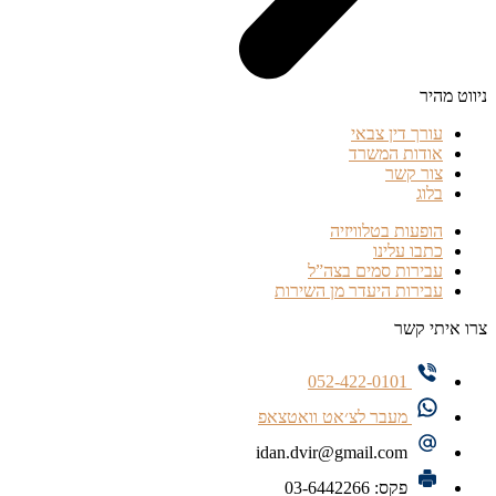
ניווט מהיר
עורך דין צבאי
אודות המשרד
צור קשר
בלוג
הופעות בטלוויזיה
כתבו עלינו
עבירות סמים בצה”ל
עבירות היעדר מן השירות
צרו איתי קשר
052-422-0101
מעבר לצ׳אט וואטצאפ
idan.dvir@gmail.com
פקס: 03-6442266