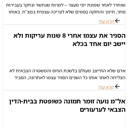
שוחרר לאחר שמונת ימי מעצר – למרות שנחשד ונחקר בעבירות
סחר, תיווך והחזקה בסמים שלא לצריכה עצמית במצ"ח. באותו
בוקר הזדכה סמ"ר ש' על הציוד שלו בבסיס, החזיר מדים ונפרד
קרא עוד
הסגיר את עצמו אחרי 8 שנות עריקות ולא
יישב יום אחד בכלא
אדם שלא התייצב מעולם בלשכת הגיוס והמשטרה הצבאית לא
הצליחה לאתר אותו כל השנים הסגיר עצמו לאחרונה, הסביר
שעבר גמילה מסמים וכשהרגיש חזק מספיק כדי להתמודד עם
קרא עוד
עברו התייצב. למרות
אל"מ נועה זומר תמונה כשופטת בבית-הדין
הצבאי לערעורים