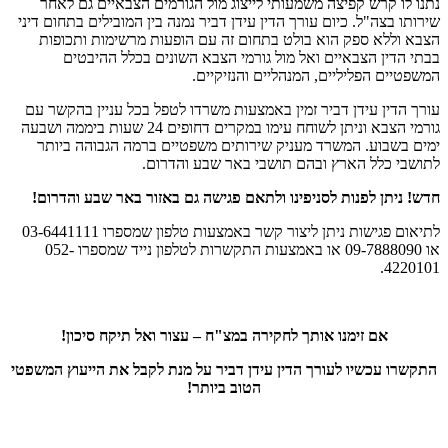
נתנו לו קרש קפיצה משמעותי לייצוג מול הגורמים הצבאיים גם לאחר
שירותו בצה"ל. כיום עורך הדין עידן דביר נמנה בין המובילים בתחום דיני
הצבא וללא ספק הוא בולט בתחום זה עם הופעות מרשימות ותכופות
בבתי הדין הצבאיים ואל מול גורמי הצבא השונים בכלל ההיבטים
המשפטיים הפליליים, המנהליים והנזיקיים.
עורך הדין עידן דביר זמין באמצעות משרדו לטפל בכל עניין בהקשר עם
גורמי הצבא וניתן לשוחח עימו במקרים דחופים 24 שעות ביממה ושבעה
ימים בשבוע. המשרד מעניק שירותים משפטיים ברמה הגבוהה ביותר
לתושבי כלל הארץ ובהם תושבי באר שבע והדרום.
חדש! ניתן לפנות לסניפינו ולתאם פגישה גם באזור באר שבע והדרום!
לתיאום פגישות ניתן ליצור קשר באמצעות טלפון שמספרו 03-6441111
או 09-7888090 או באמצעות התקשרות לטלפון נייד שמספרו 052-
4220101.
אם זימנו אותך לחקירה במצ"ח – עצור ואל תיקח סיכון!
התקשרו עכשיו לעורך הדין עידן דביר על מנת לקבל את הייעוץ המשפטי
הטוב ביותר!