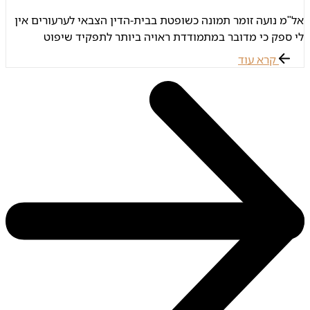
אל"מ נועה זומר תמונה כשופטת בבית-הדין הצבאי לערעורים אין
לי ספק כי מדובר במתמודדת ראויה ביותר לתפקיד שיפוט
בבית-הדין לערעורים, אל"מ זומר היא שקולה ומאוזנת, משפטנית
קרא עוד
חריפה, מבחינה בין עיקר