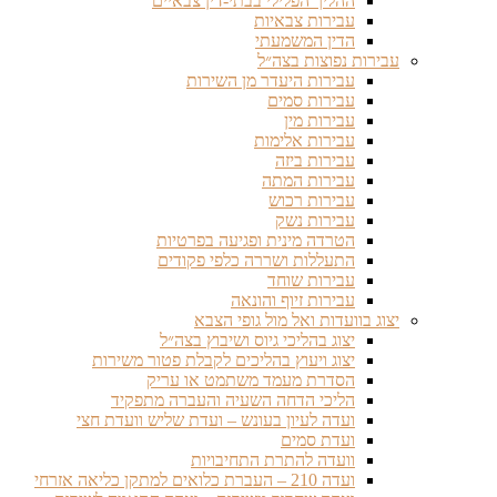
ההליך הפלילי בבתי-דין צבאיים
עבירות צבאיות
הדין המשמעתי
עבירות נפוצות בצה״ל
עבירות היעדר מן השירות
עבירות סמים
עבירות מין
עבירות אלימות
עבירות ביזה
עבירות המתה
עבירות רכוש
עבירות נשק
הטרדה מינית ופגיעה בפרטיות
התעללות ושררה כלפי פקודים
עבירות שוחד
עבירות זיוף והונאה
יצוג בוועדות ואל מול גופי הצבא
יצוג בהליכי גיוס ושיבוץ בצה״ל
יצוג ויעוץ בהליכים לקבלת פטור משירות
הסדרת מעמד משתמט או עריק
הליכי הדחה השעיה והעברה מתפקיד
ועדה לעיון בעונש – ועדת שליש וועדת חצי
ועדת סמים
וועדה להתרת התחיבויות
ועדה 210 – העברת כלואים למתקן כליאה אזרחי