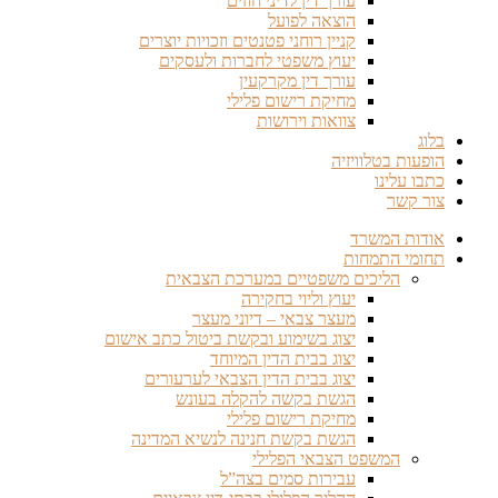
עורך דין לדיני חוזים
הוצאה לפועל
קניין רוחני פטנטים וזכויות יוצרים
יעוץ משפטי לחברות ולעסקים
עורך דין מקרקעין
מחיקת רישום פלילי
צוואות וירושות
בלוג
הופעות בטלוויזיה
כתבו עלינו
צור קשר
אודות המשרד
תחומי התמחות
הליכים משפטיים במערכת הצבאית
יעוץ וליוי בחקירה
מעצר צבאי – דיוני מעצר
יצוג בשימוע ובקשת ביטול כתב אישום
יצוג בבית הדין המיוחד
יצוג בבית הדין הצבאי לערעורים
הגשת בקשה להקלה בעונש
מחיקת רישום פלילי
הגשת בקשת חנינה לנשיא המדינה
המשפט הצבאי הפלילי
עבירות סמים בצה”ל