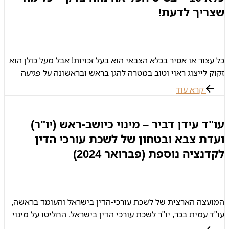
שצריך לדעת!
כל עצור או אסיר בכלא הצבאי הוא בעל זכויות! אבל מעל כולן הוא
זקוק לייצוג ראוי וטוב במטרה להגן בראש ובראשונה על פגיעה
בזכותו לחירות! אל תמתינו – צרו קשר
קרא עוד
עו"ד עידן דביר – מינוי כיושב-ראש (יו"ר)
ועדת צבא ובטחון של לשכת עורכי הדין
לקדנציה נוספת (פברואר 2024)
המועצה הארצית של לשכת עורכי-הדין בישראל והעומד בראשה,
עו"ד עמית בכר, יו"ר לשכת עורכי הדין בישראל, החליטו על מינוי
עורך-דין עידן דביר לתפקיד יו"ר ועדת צבא ובטחון של לשכת