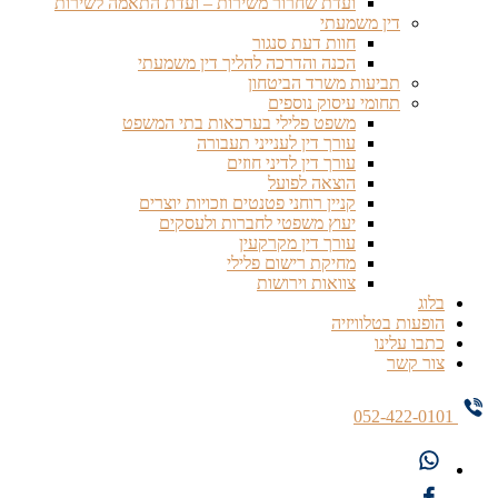
ועדת שחרור משירות – ועדת התאמה לשירות
דין משמעתי
חוות דעת סנגור
הכנה והדרכה להליך דין משמעתי
תביעות משרד הביטחון
תחומי עיסוק נוספים
משפט פלילי בערכאות בתי המשפט
עורך דין לענייני תעבורה
עורך דין לדיני חוזים
הוצאה לפועל
קניין רוחני פטנטים וזכויות יוצרים
יעוץ משפטי לחברות ולעסקים
עורך דין מקרקעין
מחיקת רישום פלילי
צוואות וירושות
בלוג
הופעות בטלוויזיה
כתבו עלינו
צור קשר
052-422-0101