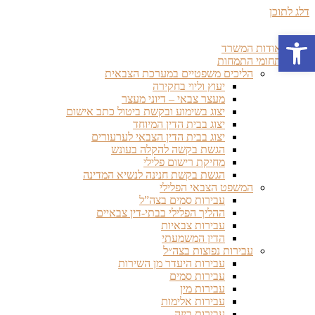
דלג לתוכן
פתח סרגל נגישות
אודות המשרד
תחומי התמחות
הליכים משפטיים במערכת הצבאית
יעוץ וליוי בחקירה
מעצר צבאי – דיוני מעצר
יצוג בשימוע ובקשת ביטול כתב אישום
יצוג בבית הדין המיוחד
יצוג בבית הדין הצבאי לערעורים
הגשת בקשה להקלה בעונש
מחיקת רישום פלילי
הגשת בקשת חנינה לנשיא המדינה
המשפט הצבאי הפלילי
עבירות סמים בצה”ל
ההליך הפלילי בבתי-דין צבאיים
עבירות צבאיות
הדין המשמעתי
עבירות נפוצות בצה״ל
עבירות היעדר מן השירות
עבירות סמים
עבירות מין
עבירות אלימות
עבירות ביזה