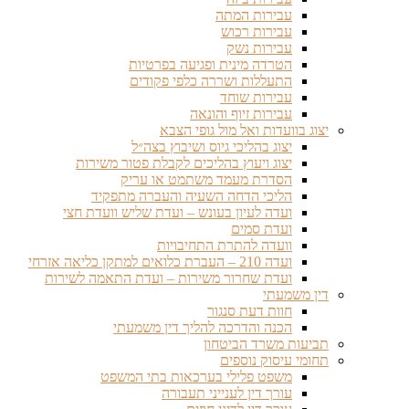
עבירות המתה
עבירות רכוש
עבירות נשק
הטרדה מינית ופגיעה בפרטיות
התעללות ושררה כלפי פקודים
עבירות שוחד
עבירות זיוף והונאה
יצוג בוועדות ואל מול גופי הצבא
יצוג בהליכי גיוס ושיבוץ בצה״ל
יצוג ויעוץ בהליכים לקבלת פטור משירות
הסדרת מעמד משתמט או עריק
הליכי הדחה השעיה והעברה מתפקיד
ועדה לעיון בעונש – ועדת שליש וועדת חצי
ועדת סמים
וועדה להתרת התחיבויות
ועדה 210 – העברת כלואים למתקן כליאה אזרחי
ועדת שחרור משירות – ועדת התאמה לשירות
דין משמעתי
חוות דעת סנגור
הכנה והדרכה להליך דין משמעתי
תביעות משרד הביטחון
תחומי עיסוק נוספים
משפט פלילי בערכאות בתי המשפט
עורך דין לענייני תעבורה