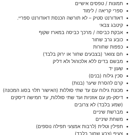
תמונות / טפסים אישיים
ספרי קריאה / לימוד
דאודורנט סטיק – לא תורשה הכנסת דאודורנט ספריי.
קיטבג צבאי
אבקת כביסה / מרכך כביסה במארז שקוף
כובע גרב שחור
כפפות שחורות
חם צוואר (בצבעים שחור או ירוק בלבד)
מבשם בדים ללא אלכוהול ולא דליק
שעון יד
סכין גילוח (בנים)
קרם להסרת שיער (בנות)
מכונת גילוח עם עד שתי סוללות (האישור תלוי בסוג המכונה)
דיסק-מן עם אוזניות ועד שתי סוללות, עד חמישה דיסקים
(שמע בלבד) לא צרובים
מברשת שיניים
משחת שיניים
תפילין וטלית (לרבות אמצעי תפילה נוספים)
צעיף (צבע שחור בלבד)