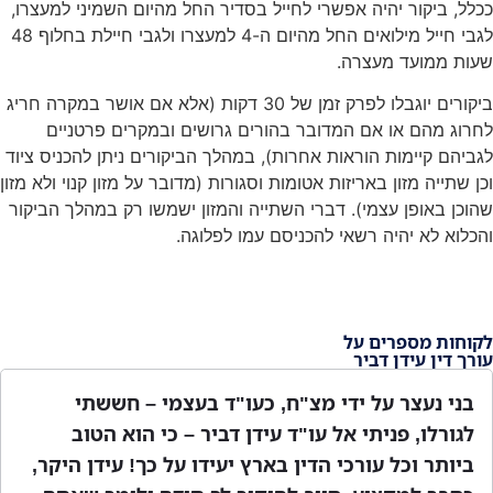
ככלל, ביקור יהיה אפשרי לחייל בסדיר החל מהיום השמיני למעצרו,
לגבי חייל מילואים החל מהיום ה-4 למעצרו ולגבי חיילת בחלוף 48
שעות ממועד מעצרה.
ביקורים יוגבלו לפרק זמן של 30 דקות (אלא אם אושר במקרה חריג
לחרוג מהם או אם המדובר בהורים גרושים ובמקרים פרטניים
לגביהם קיימות הוראות אחרות), במהלך הביקורים ניתן להכניס ציוד
וכן שתייה מזון באריזות אטומות וסגורות (מדובר על מזון קנוי ולא מזון
שהוכן באופן עצמי). דברי השתייה והמזון ישמשו רק במהלך הביקור
והכלוא לא יהיה רשאי להכניסם עמו לפלוגה.
לקוחות מספרים על
עורך דין עידן דביר
בני נעצר על ידי מצ"ח, כעו"ד בעצמי – חששתי
לגורלו, פניתי אל עו"ד עידן דביר – כי הוא הטוב
ביותר וכל עורכי הדין בארץ יעידו על כך! עידן היקר,