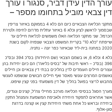
עורך הדין עידן דביר, סנגור ו עורך
דין צבאי מוביל בתחומו מספר –
מתקני הכליאה הצבאיים כיום הם כלא 4 בממוקם באיזור צריפין
שבסמוך לראשון לציון וכלא 6 באיזור עתלית מדרום לחיפה ולטירת
הכרמל. שני מתקני הכליאה האלו משמשים לכליאת חיילים עד
שייפתח "כלא 10" בקריית המשפט הצבאי שצפויה לקום בשנת
2020 במחנה בית-ליד שבאיזור כפר יונה – נתניה.
כלא 4 וכלא 6, או בשמם הצבאי (שם היחידות) בס"כ 394 ובס"כ
396 (בס"כ – ראשי תיבות של "בסיס כליאה") הם כיום יחידות בהן
עצורים חיילים העומדים לדין בהליכים בבתי דין צבאיים וכן חיילים
נאשמים המרצים עונשי מאסר ואף חיילים חבושים שנשפטו לעונשי
מחבוש לריצוי בפועל בהליך של דין משמעתי בפני קצין שיפוט.
מערך הסגל בבסיסי הכליאה מורכב מחיילי צה"ל, קצינים ונגדים,
אשר אחראים לתפקוד היחידה ולאכיפת המשמעת והמנהל התקין
ביחידה ובראש כל אחת משתי היחידות קצין או קצינה בדרגת
סגן-אלוף.