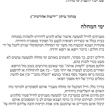
שם יוכלו להעניק ימי מחלה.
(מתוך עיתון "ידיעות אחרונות")
ימי המחלה
מעניקים לחייל למעשה אישור שלא להגיע ליחידתו ולשהות במנוחה
בבית בגלל אי כשירות רפואית לבצע כל תפקיד במסגרת היחידה.
פקודות הצבא קובעות מה משך ימי המחלה המקסימלי שניתן לקבל על ידי
בית חולים \ ביקור רופא או רופא יחידה.
חיילים רבים, כך מסתר, חושקים באותם ימי מחלה ולמעשה עושים לא
מעט בכדי לזכות בהם,
חלקם מנסים "לשחק אותה" כמי שאינם מרגישים בטוב מול הרופא
ואחרים מוכנים לעשות אף יותר מכך – בין אם להתחלות או להיפצע
בכוונה (ראו מאמר נוסף באתר בנושא "הטלת מום"" ובין אם להשיג
גימלים בדרך של זיוף מסמך רפואי.
בדרך כלל, חייל המקבל ימי מחלה מעביר אותם למפקדים ולגורמי כוח
האדם או השלישות ביחידתו,
הם מזינים אותם במערכת וכך למעשה מעניקים לחייל פטור מלהגיע
ליחידה. לעיתים קורה כי גורמי הצבא שמים לב כי המסמכים אותם
קיבלו אינם מקוריים או שתוכנם אינו אמת וקיימת חובה עליהם לדווח על