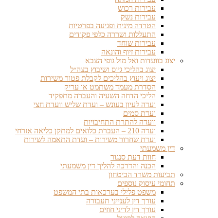
עבירות רכוש
עבירות נשק
הטרדה מינית ופגיעה בפרטיות
התעללות ושררה כלפי פקודים
עבירות שוחד
עבירות זיוף והונאה
יצוג בוועדות ואל מול גופי הצבא
יצוג בהליכי גיוס ושיבוץ בצה״ל
יצוג ויעוץ בהליכים לקבלת פטור משירות
הסדרת מעמד משתמט או עריק
הליכי הדחה השעיה והעברה מתפקיד
ועדה לעיון בעונש – ועדת שליש וועדת חצי
ועדת סמים
וועדה להתרת התחיבויות
ועדה 210 – העברת כלואים למתקן כליאה אזרחי
ועדת שחרור משירות – ועדת התאמה לשירות
דין משמעתי
חוות דעת סנגור
הכנה והדרכה להליך דין משמעתי
תביעות משרד הביטחון
תחומי עיסוק נוספים
משפט פלילי בערכאות בתי המשפט
עורך דין לענייני תעבורה
עורך דין לדיני חוזים