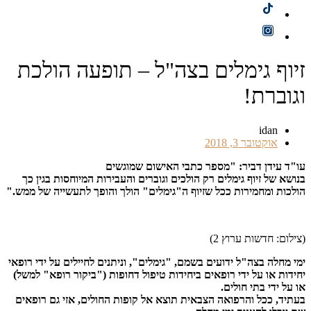
זיוף גימלים בצה"ל – תופעה הולכת
וגוברת!
idan
אוקטובר 3, 2018
עו"ד עידן דביר: "מספר כתבי האישום שמוגשים
בנושא של זיוף גימלים רק הולכים וגוברים והעבירות המיוחסות בגין כך
הולכות ומחמירות ככל שזיוף ה"גימלים" הולך והופך לתעשייה של ממש."
(צילום: חדשות ערוץ 2)
ימי מחלה בצה"ל ידועים בשמם, "גימלים", וניתנים לחיילים על ידי רופאי
יחידות או על ידי רופאים ביחידות טיפול דחופות ("ביקור רופא" למשל)
או על ידי בתי חולים.
בעתיד, ככל והרפואה הצבאית תוצא אל קופות החולים, אזי גם רופאים