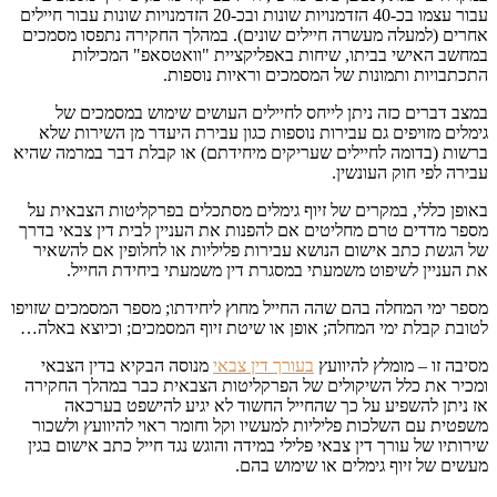
עבור עצמו בכ-40 הזדמנויות שונות ובכ-20 הזדמנויות שונות עבור חיילים
אחרים (למעלה מעשרה חיילים שונים). במהלך החקירה נתפסו מסמכים
במחשב האישי בביתו, שיחות באפליקציית "וואטסאפ" המכילות
התכתבויות ותמונות של המסמכים וראיות נוספות.
במצב דברים כזה ניתן לייחס לחיילים העושים שימוש במסמכים של
גימלים מזויפים גם עבירות נוספות כגון עבירת היעדר מן השירות שלא
ברשות (בדומה לחיילים שעריקים מיחידתם) או קבלת דבר במרמה שהיא
עבירה לפי חוק העונשין.
באופן כללי, במקרים של זיוף גימלים מסתכלים בפרקליטות הצבאית על
מספר מדדים טרם מחליטים אם להפנות את העניין לבית דין צבאי בדרך
של הגשת כתב אישום הנושא עבירות פליליות או לחלופין אם להשאיר
את העניין לשיפוט משמעתי במסגרת דין משמעתי ביחידת החייל.
מספר ימי המחלה בהם שהה החייל מחוץ ליחידתו; מספר המסמכים שזויפו
לטובת קבלת ימי המחלה; אופן או שיטת זיוף המסמכים; וכיוצא באלה…
מסיבה זו – מומלץ להיוועץ
בעורך דין צבאי
מנוסה הבקיא בדין הצבאי
ומכיר את כלל השיקולים של הפרקליטות הצבאית כבר במהלך החקירה
אז ניתן להשפיע על כך שהחייל החשוד לא יגיע להישפט בערכאה
משפטית עם השלכות פליליות למעשיו וקל וחומר ראוי להיוועץ ולשכור
שירותיו של עורך דין צבאי פלילי במידה והוגש נגד חייל כתב אישום בגין
מעשים של זיוף גימלים או שימוש בהם.