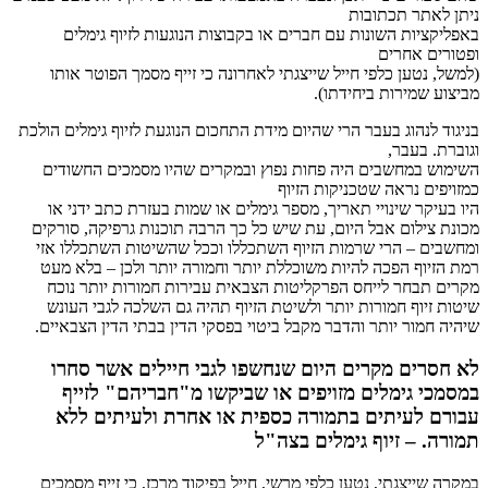
ניתן לאתר תכתובות
באפליקציות השונות עם חברים או בקבוצות הנוגעות לזיוף גימלים
ופטורים אחרים
(למשל, נטען כלפי חייל שייצגתי לאחרונה כי זייף מסמך הפוטר אותו
מביצוע שמירות ביחידתו).
בניגוד לנהוג בעבר הרי שהיום מידת התחכום הנוגעת לזיוף גימלים הולכת
וגוברת. בעבר,
השימוש במחשבים היה פחות נפוץ ובמקרים שהיו מסמכים החשודים
כמזויפים נראה שטכניקות הזיוף
היו בעיקר שינויי תאריך, מספר גימלים או שמות בעזרת כתב ידני או
מכונת צילום אבל היום, עת שיש כל כך הרבה תוכנות גרפיקה, סורקים
ומחשבים – הרי שרמות הזיוף השתכללו וככל שהשיטות השתכללו אזי
רמת הזיוף הפכה להיות משוכללת יותר וחמורה יותר ולכן – בלא מעט
מקרים תבחר לייחס הפרקליטות הצבאית עבירות חמורות יותר נוכח
שיטות זיוף חמורות יותר ולשיטת הזיוף תהיה גם השלכה לגבי העונש
שיהיה חמור יותר והדבר מקבל ביטוי בפסקי הדין בבתי הדין הצבאיים.
לא חסרים מקרים היום שנחשפו לגבי חיילים אשר סחרו
במסמכי גימלים מזויפים או שביקשו מ"חבריהם" לזייף
עבורם לעיתים בתמורה כספית או אחרת ולעיתים ללא
תמורה. – זיוף גימלים בצה"ל
במקרה שייצגתי, נטען כלפי מרשי, חייל בפיקוד מרכז, כי זייף מסמכים