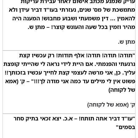
עריק שנמנע מכתב אישום לאחר עבירת עריקות
מתמשכת של מס' שנים, נעזרתי בעו"ד דביר עידן ולא
להאמין … דין משמעתי ושבוע מחבוש! המענה היה
מהיר וזמין בכל שעה והעונש קוצר! – מתן ש.
מתן ש.
"תודה! תודה! תודה! אלף תודות! רק עכשיו קצת
נרגעתי והפנמתי. אם היית לידי נראה לי שהייתי קופצת
עליך. כן, אני מרשה לעצמי קצת לחייך עכשיו בזכותך!!
פשוט אין לי מילים עד כמה אני מודה לך!!!" – ק' (אמא
של לקוחה)
ק' (אמא של לקוחה)
"עו"ד דביר אתה תותח! – א.כ. יצא זכאי בתיק סחר
בסמים"