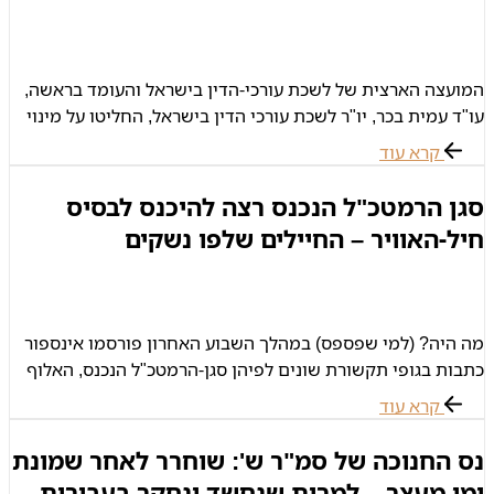
המועצה הארצית של לשכת עורכי-הדין בישראל והעומד בראשה,
עו"ד עמית בכר, יו"ר לשכת עורכי הדין בישראל, החליטו על מינוי
עורך-דין עידן דביר לתפקיד יו"ר ועדת צבא ובטחון של לשכת
קרא עוד
עורכי
סגן הרמטכ"ל הנכנס רצה להיכנס לבסיס
חיל-האוויר – החיילים שלפו נשקים
מה היה? (למי שפספס) במהלך השבוע האחרון פורסמו אינספור
כתבות בגופי תקשורת שונים לפיהן סגן-הרמטכ"ל הנכנס, האלוף
הרצי הלוי, רצה להיכנס עם רכב לבסיס חיל אויר אך לא כל
קרא עוד
הנוסעים
נס החנוכה של סמ"ר ש': שוחרר לאחר שמונת
ימי מעצר – למרות שנחשד ונחקר בעבירות