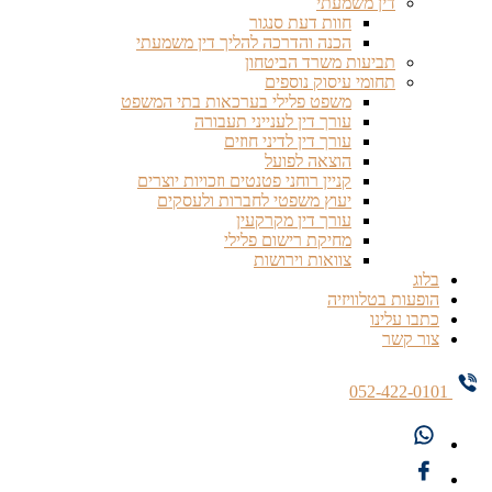
דין משמעתי
חוות דעת סנגור
הכנה והדרכה להליך דין משמעתי
תביעות משרד הביטחון
תחומי עיסוק נוספים
משפט פלילי בערכאות בתי המשפט
עורך דין לענייני תעבורה
עורך דין לדיני חוזים
הוצאה לפועל
קניין רוחני פטנטים וזכויות יוצרים
יעוץ משפטי לחברות ולעסקים
עורך דין מקרקעין
מחיקת רישום פלילי
צוואות וירושות
בלוג
הופעות בטלוויזיה
כתבו עלינו
צור קשר
052-422-0101