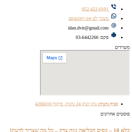
052-422-0101
מעבר לצ׳אט וואטצאפ
idan.dvir@gmail.com
פקס: 03-6442266
משרדים
סניף נתניה:
נתן יונתן 24 נתניה, מיקוד 4266010
פוסטים אחרונים
כלא 10 – בסיס הכליאה נווה צדק – כל מה שצריך לדעת!