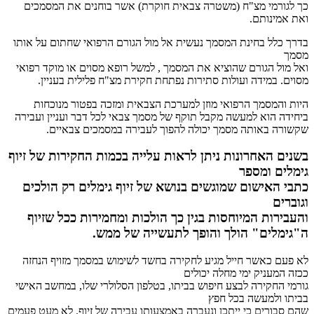
כך לגורמי מצ"ח (משטרה צבאית חוקרת) אשר בוחנים את המסמכים
ואת אמינותם.
בדרך כלל בחינת המסמך נעשית אל מול הגורם הרפואי שחתום על אותו
מסמך
ואל מול הגורם שהוציא את המסמך , למשל רופא מסוים או מוקד רפואי
מסוים. במידה ועולות סתירות נפתחת חקירת מצ"ח פלילית בעניין.
היות והמסמך הרפואי מוזן למערכת הצבאית ומזכה בפטור מנוכחות
ביחידה הוא למעשה מקבל תוקף של מסמך צבאי לכל דבר ועניין ועבירה
שקשורה באותה מסמך יכולה להפוך לעבירה במסמכים צבאיים.
בשנים האחרונות ניתן לראות עלייה בכמות החקירות של זיוף
גימלים ומספר
כתבי האישום שמוגשים בנושא של זיוף גימלים רק הולכים
וגוברים
והעבירות המיוחסות בגין כך הולכות ומחמירות ככל שזיוף
ה"גימלים" הולך והופך לתעשייה של ממש.
לא פעם כאשר חייל מגיע לחקירה בחשד לשימוש במסמך מזויף הנחזה
ככזה המעניק ימי מחלה יכולים
גורמי החקירה לבצע חיפוש בביתו, בטלפון הסלולרי שלו, במחשב האישי
בביתו ולמעשה בכל חפץ
שהם סבורים כי ייתכן ונעברה באמצעותו עבירה של זיוף. לא מעט פעמים