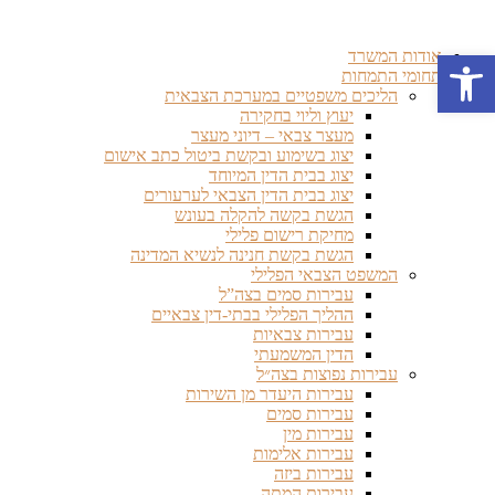
דלג
לתוכן
פתח סרגל נגישות
אודות המשרד
תחומי התמחות
הליכים משפטיים במערכת הצבאית
יעוץ וליוי בחקירה
מעצר צבאי – דיוני מעצר
יצוג בשימוע ובקשת ביטול כתב אישום
יצוג בבית הדין המיוחד
יצוג בבית הדין הצבאי לערעורים
הגשת בקשה להקלה בעונש
מחיקת רישום פלילי
הגשת בקשת חנינה לנשיא המדינה
המשפט הצבאי הפלילי
עבירות סמים בצה”ל
ההליך הפלילי בבתי-דין צבאיים
עבירות צבאיות
הדין המשמעתי
עבירות נפוצות בצה״ל
עבירות היעדר מן השירות
עבירות סמים
עבירות מין
עבירות אלימות
עבירות ביזה
עבירות המתה