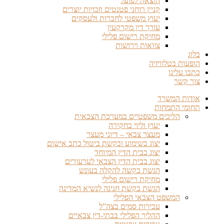
הוצאה לפועל
קניין רוחני פטנטים וזכויות יוצרים
יעוץ משפטי לחברות ולעסקים
עורך דין מקרקעין
מחיקת רישום פלילי
צוואות וירושות
בלוג
הופעות בטלוויזיה
כתבו עלינו
צור קשר
אודות המשרד
תחומי התמחות
הליכים משפטיים במערכת הצבאית
יעוץ וליוי בחקירה
מעצר צבאי – דיוני מעצר
יצוג בשימוע ובקשת ביטול כתב אישום
יצוג בבית הדין המיוחד
יצוג בבית הדין הצבאי לערעורים
הגשת בקשה להקלה בעונש
מחיקת רישום פלילי
הגשת בקשת חנינה לנשיא המדינה
המשפט הצבאי הפלילי
עבירות סמים בצה”ל
ההליך הפלילי בבתי-דין צבאיים