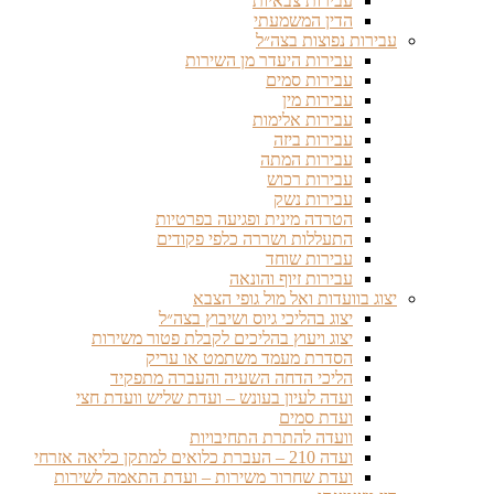
עבירות צבאיות
הדין המשמעתי
עבירות נפוצות בצה״ל
עבירות היעדר מן השירות
עבירות סמים
עבירות מין
עבירות אלימות
עבירות ביזה
עבירות המתה
עבירות רכוש
עבירות נשק
הטרדה מינית ופגיעה בפרטיות
התעללות ושררה כלפי פקודים
עבירות שוחד
עבירות זיוף והונאה
יצוג בוועדות ואל מול גופי הצבא
יצוג בהליכי גיוס ושיבוץ בצה״ל
יצוג ויעוץ בהליכים לקבלת פטור משירות
הסדרת מעמד משתמט או עריק
הליכי הדחה השעיה והעברה מתפקיד
ועדה לעיון בעונש – ועדת שליש וועדת חצי
ועדת סמים
וועדה להתרת התחיבויות
ועדה 210 – העברת כלואים למתקן כליאה אזרחי
ועדת שחרור משירות – ועדת התאמה לשירות