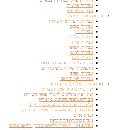
ההליך הפלילי בבתי-דין צבאיים
עבירות צבאיות
הדין המשמעתי
עבירות נפוצות בצה״ל
עבירות היעדר מן השירות
עבירות סמים
עבירות מין
עבירות אלימות
עבירות ביזה
עבירות המתה
עבירות רכוש
עבירות נשק
הטרדה מינית ופגיעה בפרטיות
התעללות ושררה כלפי פקודים
עבירות שוחד
עבירות זיוף והונאה
יצוג בוועדות ואל מול גופי הצבא
יצוג בהליכי גיוס ושיבוץ בצה״ל
יצוג ויעוץ בהליכים לקבלת פטור משירות
הסדרת מעמד משתמט או עריק
הליכי הדחה השעיה והעברה מתפקיד
ועדה לעיון בעונש – ועדת שליש וועדת חצי
ועדת סמים
וועדה להתרת התחיבויות
ועדה 210 – העברת כלואים למתקן כליאה אזרחי