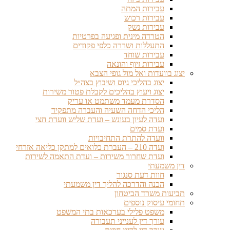
עבירות המתה
עבירות רכוש
עבירות נשק
הטרדה מינית ופגיעה בפרטיות
התעללות ושררה כלפי פקודים
עבירות שוחד
עבירות זיוף והונאה
יצוג בוועדות ואל מול גופי הצבא
יצוג בהליכי גיוס ושיבוץ בצה״ל
יצוג ויעוץ בהליכים לקבלת פטור משירות
הסדרת מעמד משתמט או עריק
הליכי הדחה השעיה והעברה מתפקיד
ועדה לעיון בעונש – ועדת שליש וועדת חצי
ועדת סמים
וועדה להתרת התחיבויות
ועדה 210 – העברת כלואים למתקן כליאה אזרחי
ועדת שחרור משירות – ועדת התאמה לשירות
דין משמעתי
חוות דעת סנגור
הכנה והדרכה להליך דין משמעתי
תביעות משרד הביטחון
תחומי עיסוק נוספים
משפט פלילי בערכאות בתי המשפט
עורך דין לענייני תעבורה