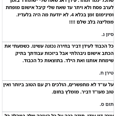
שהכל יגמר ומהר. עידן דאג שאח שלי ישתחרר בזמן
לערב פסח ולא ויתר עד שאח שלי קיבל אישום מופחת
ומינימום זמן בכלא 4. לא יודעת מה היה בלעדיו.
ממליצה בלב שלם !!!!
סיון נ.
כל הכבוד לעידן דביר בחירה נכונה עשינו. כשמעתי את
הכתב אישום ניבהלתי אבל ביזכות עבודתך בתיק
שימחת אותנו ואת הילד. בתוצאות כל הכבוד.
טירן ח.
על עו"ד לא מתפשרים, הולכים רק עם הטוב ביותר ואין
טוב מעו"ד דביר. מומלץ בחום.
תום ס.
עורך-דין עידן, תודה רבה על כל העזרה שלך במהלך כל