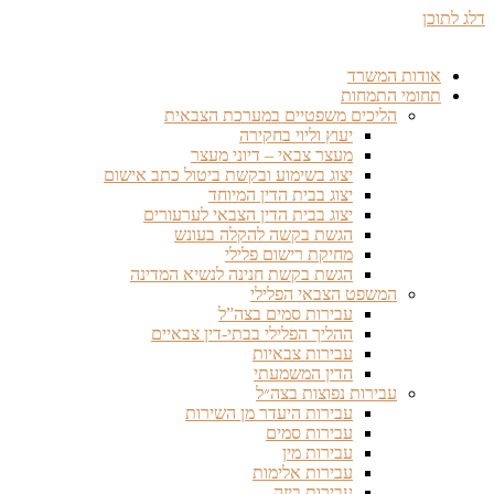
דלג לתוכן
אודות המשרד
תחומי התמחות
הליכים משפטיים במערכת הצבאית
יעוץ וליוי בחקירה
מעצר צבאי – דיוני מעצר
יצוג בשימוע ובקשת ביטול כתב אישום
יצוג בבית הדין המיוחד
יצוג בבית הדין הצבאי לערעורים
הגשת בקשה להקלה בעונש
מחיקת רישום פלילי
הגשת בקשת חנינה לנשיא המדינה
המשפט הצבאי הפלילי
עבירות סמים בצה”ל
ההליך הפלילי בבתי-דין צבאיים
עבירות צבאיות
הדין המשמעתי
עבירות נפוצות בצה״ל
עבירות היעדר מן השירות
עבירות סמים
עבירות מין
עבירות אלימות
עבירות ביזה