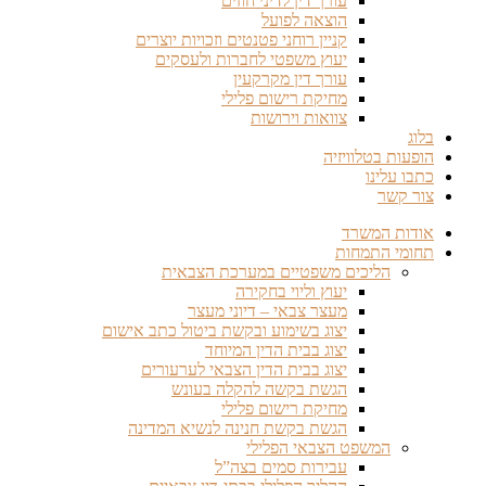
עורך דין לדיני חוזים
הוצאה לפועל
קניין רוחני פטנטים וזכויות יוצרים
יעוץ משפטי לחברות ולעסקים
עורך דין מקרקעין
מחיקת רישום פלילי
צוואות וירושות
בלוג
הופעות בטלוויזיה
כתבו עלינו
צור קשר
אודות המשרד
תחומי התמחות
הליכים משפטיים במערכת הצבאית
יעוץ וליוי בחקירה
מעצר צבאי – דיוני מעצר
יצוג בשימוע ובקשת ביטול כתב אישום
יצוג בבית הדין המיוחד
יצוג בבית הדין הצבאי לערעורים
הגשת בקשה להקלה בעונש
מחיקת רישום פלילי
הגשת בקשת חנינה לנשיא המדינה
המשפט הצבאי הפלילי
עבירות סמים בצה”ל