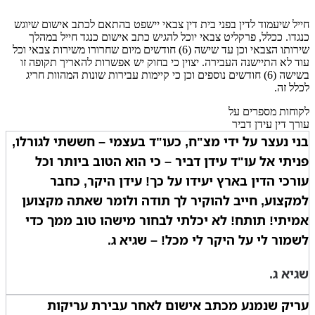
חייל שיעמוד לדין בפני בית דין צבאי יישפט בהתאם לכתב אישום שיוגש
כנגדו. ככלל, פרקליט צבאי יוכל להגיש כתב אישום כנגד חייל במהלך
שירותו הצבאי וכן עד שישה (6) חודשים מיום שחרורו משירות צבאי וכל
עוד לא התיישנה העבירה. יצוין כי בחוק יש אפשרות להאריך תקופה זו
בשישה (6) חודשים נוספים וכן כי קיימות עבירות שונות המהוות חריג
לכלל זה.
לקוחות מספרים על
עורך דין עידן דביר
בני נעצר על ידי מצ"ח, כעו"ד בעצמי – חששתי לגורלו,
פניתי אל עו"ד עידן דביר – כי הוא הטוב ביותר וכל
עורכי הדין בארץ יעידו על כך! עידן היקר, כחבר
למקצוע, חייב להוקיר לך תודה ולומר שאתה מקצוען
אמיתי! תותח! לא יכלתי לבחור מישהו טוב ממך כדי
לשמור לי על היקר לי מכל! – שגיא ג.
שגיא ג.
עריק שנמנע מכתב אישום לאחר עבירת עריקות