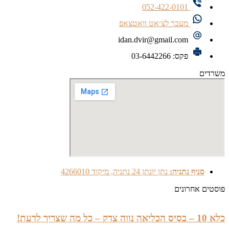
052-422-0101
מעבר לצ׳אט וואטצאפ
idan.dvir@gmail.com
פקס: 03-6442266
משרדים
סניף נתניה:
נתן יונתן 24 נתניה, מיקוד 4266010
פוסטים אחרונים
כלא 10 – בסיס הכליאה נווה צדק – כל מה שצריך לדעת!