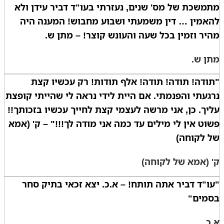
מתמשכת של מס' שנים, נעזרתי בעו"ד דביר עידן ולא
להאמין … דין משמעתי ושבוע מחבוש! המענה היה
מהיר וזמין בכל שעה והעונש קוצר! – מתן ש.
מתן ש.
"תודה! תודה! תודה! אלף תודות! רק עכשיו קצת
נרגעתי והפנמתי. אם היית לידי נראה לי שהייתי קופצת
עליך. כן, אני מרשה לעצמי קצת לחייך עכשיו בזכותך!!
פשוט אין לי מילים עד כמה אני מודה לך!!!" – ק' (אמא
של לקוחה)
ק' (אמא של לקוחה)
"עו"ד דביר אתה תותח! – א.כ. יצא זכאי בתיק סחר
בסמים"
א.כ.