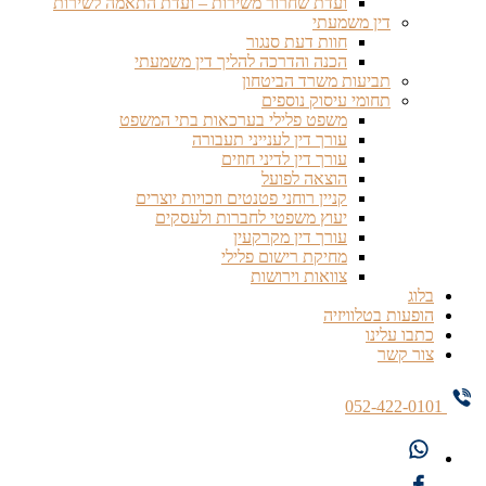
ועדת שחרור משירות – ועדת התאמה לשירות
דין משמעתי
חוות דעת סנגור
הכנה והדרכה להליך דין משמעתי
תביעות משרד הביטחון
תחומי עיסוק נוספים
משפט פלילי בערכאות בתי המשפט
עורך דין לענייני תעבורה
עורך דין לדיני חוזים
הוצאה לפועל
קניין רוחני פטנטים וזכויות יוצרים
יעוץ משפטי לחברות ולעסקים
עורך דין מקרקעין
מחיקת רישום פלילי
צוואות וירושות
בלוג
הופעות בטלוויזיה
כתבו עלינו
צור קשר
052-422-0101