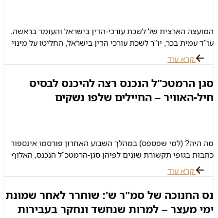
המועצה הארצית של לשכת עורכי-הדין בישראל והעומד בראשה,
עו"ד עמית בכר, יו"ר לשכת עורכי הדין בישראל, החליטו על מינוי
עורך-דין עידן דביר לתפקיד יו"ר ועדת צבא ובטחון של לשכת
קרא עוד
עורכי
סגן הרמטכ"ל הנכנס רצה להיכנס לבסיס
חיל-האוויר – החיילים שלפו נשקים
מה היה? (למי שפספס) במהלך השבוע האחרון פורסמו אינספור
כתבות בגופי תקשורת שונים לפיהן סגן-הרמטכ"ל הנכנס, האלוף
הרצי הלוי, רצה להיכנס עם רכב לבסיס חיל אויר אך לא כל
קרא עוד
הנוסעים
נס החנוכה של סמ"ר ש': שוחרר לאחר שמונת
ימי מעצר – למרות שנחשד ונחקר בעבירות