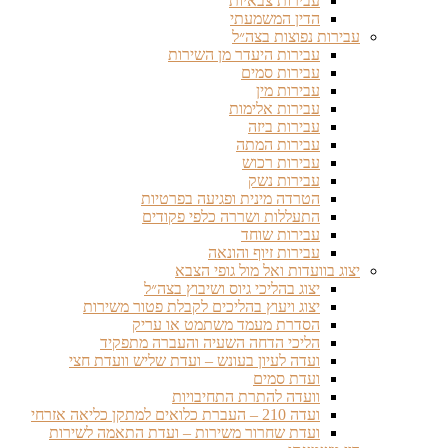
עבירות צבאיות
הדין המשמעתי
עבירות נפוצות בצה״ל
עבירות היעדר מן השירות
עבירות סמים
עבירות מין
עבירות אלימות
עבירות ביזה
עבירות המתה
עבירות רכוש
עבירות נשק
הטרדה מינית ופגיעה בפרטיות
התעללות ושררה כלפי פקודים
עבירות שוחד
עבירות זיוף והונאה
יצוג בוועדות ואל מול גופי הצבא
יצוג בהליכי גיוס ושיבוץ בצה״ל
יצוג ויעוץ בהליכים לקבלת פטור משירות
הסדרת מעמד משתמט או עריק
הליכי הדחה השעיה והעברה מתפקיד
ועדה לעיון בעונש – ועדת שליש וועדת חצי
ועדת סמים
וועדה להתרת התחיבויות
ועדה 210 – העברת כלואים למתקן כליאה אזרחי
ועדת שחרור משירות – ועדת התאמה לשירות