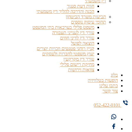
דין משמעתי
חוות דעת סנגור
הכנה והדרכה להליך דין משמעתי
תביעות משרד הביטחון
תחומי עיסוק נוספים
משפט פלילי בערכאות בתי המשפט
עורך דין לענייני תעבורה
עורך דין לדיני חוזים
הוצאה לפועל
קניין רוחני פטנטים וזכויות יוצרים
יעוץ משפטי לחברות ולעסקים
עורך דין מקרקעין
מחיקת רישום פלילי
צוואות וירושות
בלוג
הופעות בטלוויזיה
כתבו עלינו
צור קשר
052-422-0101