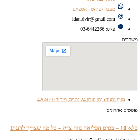
מעבר לצ׳אט וואטצאפ
idan.dvir@gmail.com
פקס: 03-6442266
משרדים
סניף נתניה:
נתן יונתן 24 נתניה, מיקוד 4266010
פוסטים אחרונים
כלא 10 – בסיס הכליאה נווה צדק – כל מה שצריך לדעת!
כל הזכויות שמורות © עו"ד עידן דביר