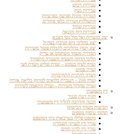
עבירות רכוש
עבירות נשק
הטרדה מינית ופגיעה בפרטיות
התעללות ושררה כלפי פקודים
עבירות שוחד
עבירות זיוף והונאה
יצוג בוועדות ואל מול גופי הצבא
יצוג בהליכי גיוס ושיבוץ בצה״ל
יצוג ויעוץ בהליכים לקבלת פטור משירות
הסדרת מעמד משתמט או עריק
הליכי הדחה השעיה והעברה מתפקיד
ועדה לעיון בעונש – ועדת שליש וועדת חצי
ועדת סמים
וועדה להתרת התחיבויות
ועדה 210 – העברת כלואים למתקן כליאה אזרחי
ועדת שחרור משירות – ועדת התאמה לשירות
דין משמעתי
חוות דעת סנגור
הכנה והדרכה להליך דין משמעתי
תביעות משרד הביטחון
תחומי עיסוק נוספים
משפט פלילי בערכאות בתי המשפט
עורך דין לענייני תעבורה
עורך דין לדיני חוזים