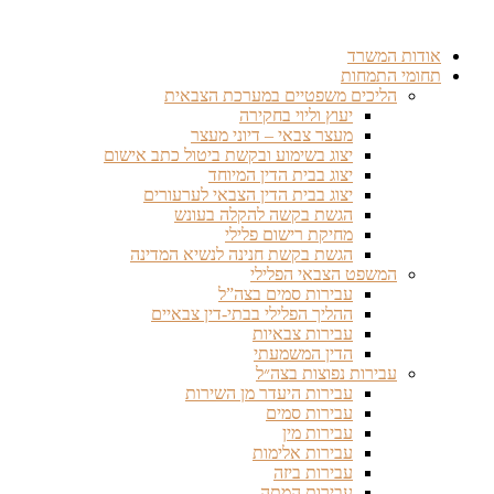
דלג
לתוכן
אודות המשרד
תחומי התמחות
הליכים משפטיים במערכת הצבאית
יעוץ וליוי בחקירה
מעצר צבאי – דיוני מעצר
יצוג בשימוע ובקשת ביטול כתב אישום
יצוג בבית הדין המיוחד
יצוג בבית הדין הצבאי לערעורים
הגשת בקשה להקלה בעונש
מחיקת רישום פלילי
הגשת בקשת חנינה לנשיא המדינה
המשפט הצבאי הפלילי
עבירות סמים בצה”ל
ההליך הפלילי בבתי-דין צבאיים
עבירות צבאיות
הדין המשמעתי
עבירות נפוצות בצה״ל
עבירות היעדר מן השירות
עבירות סמים
עבירות מין
עבירות אלימות
עבירות ביזה
עבירות המתה