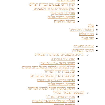
הוצאה לפועל
קניין רוחני פטנטים וזכויות יוצרים
יעוץ משפטי לחברות ולעסקים
עורך דין מקרקעין
מחיקת רישום פלילי
צוואות וירושות
בלוג
הופעות בטלוויזיה
כתבו עלינו
צור קשר
אודות המשרד
תחומי התמחות
הליכים משפטיים במערכת הצבאית
יעוץ וליוי בחקירה
מעצר צבאי – דיוני מעצר
יצוג בשימוע ובקשת ביטול כתב אישום
יצוג בבית הדין המיוחד
יצוג בבית הדין הצבאי לערעורים
הגשת בקשה להקלה בעונש
מחיקת רישום פלילי
הגשת בקשת חנינה לנשיא המדינה
המשפט הצבאי הפלילי
עבירות סמים בצה”ל
ההליך הפלילי בבתי-דין צבאיים